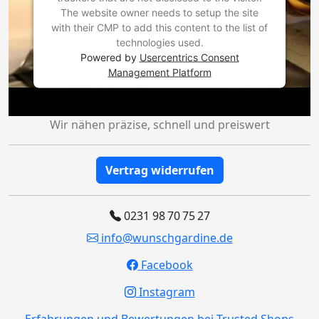
The website owner needs to setup the site
with their CMP to add this content to the list of
technologies used.
Powered by
Usercentrics Consent
Management Platform
Wir nähen präzise, schnell und preiswert
Vertrag widerrufen
0231 98 70 75 27
info@wunschgardine.de
Facebook
Instagram
Erfahrungen und Bewertungen bei Trusted Shops