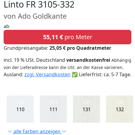
Linto FR 3105-332
von Ado Goldkante
ab
55,11 €
pro Meter
Grundpreisangabe:
25,05 € pro Quadratmeter
incl. 19 % USt. Deutschland
versandkostenfrei
Abhängig
von der Lieferadresse kann die USt. an der Kasse variieren.
Ausland:
zzgl. Versandkosten
✅ Lieferfrist: ca. 5-7 Tage.
110
111
131
132
110
111
131
132
alle Farben anzeigen