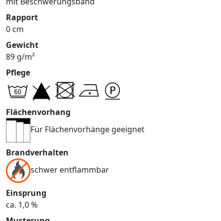
mit Beschwerungsband
Rapport
0 cm
Gewicht
89 g/m²
Pflege
Flächenvorhang
Für Flächenvorhänge geeignet
Brandverhalten
schwer entflammbar
Einsprung
ca. 1,0 %
Musterung