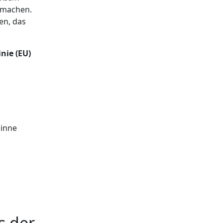
u machen.
fen, das
nie (EU)
Sinne
s der