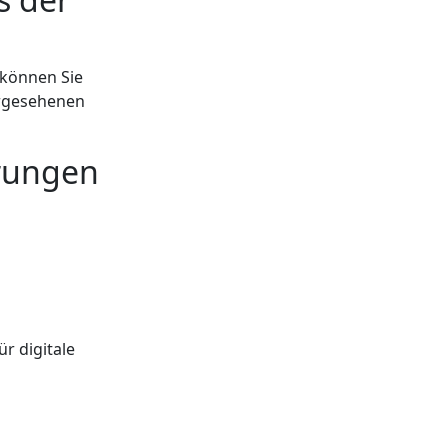
 können Sie
vorgesehenen
erungen
ür digitale