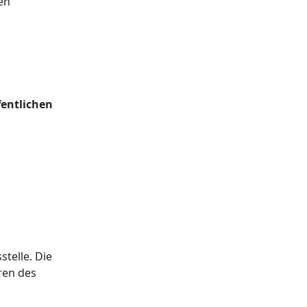
en
fentlichen
telle. Die
ren des