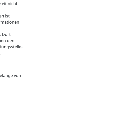
eit nicht
n ist
ormationen
. Dort
nnen den
tungsstelle-
.
Belange von