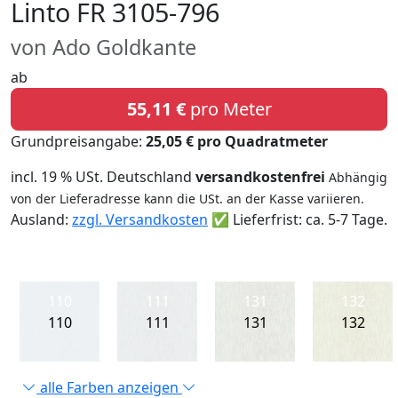
Linto FR 3105-796
von Ado Goldkante
ab
55,11 €
pro Meter
Grundpreisangabe:
25,05 € pro Quadratmeter
incl. 19 % USt. Deutschland
versandkostenfrei
Abhängig
von der Lieferadresse kann die USt. an der Kasse variieren.
Ausland:
zzgl. Versandkosten
✅ Lieferfrist: ca. 5-7 Tage.
110
111
131
132
110
111
131
132
alle Farben anzeigen