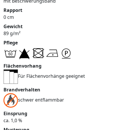
mit Beschwerungsband
Rapport
0 cm
Gewicht
89 g/m²
Pflege
Flächenvorhang
Für Flächenvorhänge geeignet
Brandverhalten
schwer entflammbar
Einsprung
ca. 1,0 %
Musterung