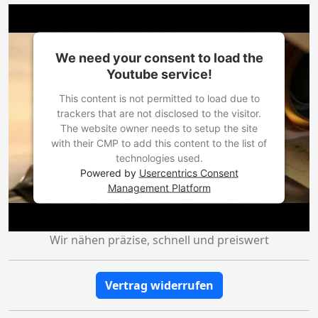
We need your consent to load the
Youtube service!
This content is not permitted to load due to
trackers that are not disclosed to the visitor.
The website owner needs to setup the site
with their CMP to add this content to the list of
technologies used.
Powered by
Usercentrics Consent
Management Platform
Wir nähen präzise, schnell und preiswert
Vertrag widerrufen