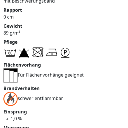
mit Beschwerungsband
Rapport
0 cm
Gewicht
89 g/m²
Pflege
Flächenvorhang
Für Flächenvorhänge geeignet
Brandverhalten
schwer entflammbar
Einsprung
ca. 1,0 %
Musterung