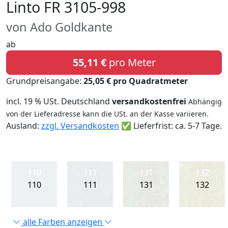
Linto FR 3105-998
von Ado Goldkante
ab
55,11 €
pro Meter
Grundpreisangabe:
25,05 € pro Quadratmeter
incl. 19 % USt. Deutschland
versandkostenfrei
Abhängig
von der Lieferadresse kann die USt. an der Kasse variieren.
Ausland:
zzgl. Versandkosten
✅ Lieferfrist: ca. 5-7 Tage.
110
111
131
132
110
111
131
132
alle Farben anzeigen