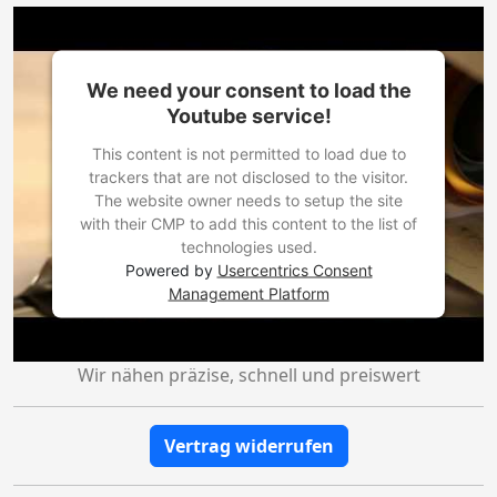
We need your consent to load the
Youtube service!
This content is not permitted to load due to
trackers that are not disclosed to the visitor.
The website owner needs to setup the site
with their CMP to add this content to the list of
technologies used.
Powered by
Usercentrics Consent
Management Platform
Wir nähen präzise, schnell und preiswert
Vertrag widerrufen