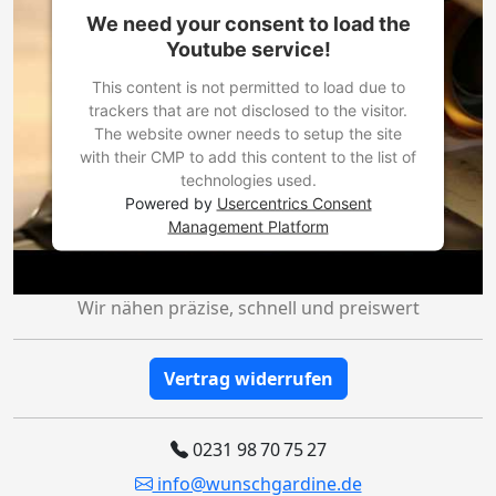
We need your consent to load the
Youtube service!
This content is not permitted to load due to
trackers that are not disclosed to the visitor.
The website owner needs to setup the site
with their CMP to add this content to the list of
technologies used.
Powered by
Usercentrics Consent
Management Platform
Wir nähen präzise, schnell und preiswert
Vertrag widerrufen
0231 98 70 75 27
info@wunschgardine.de