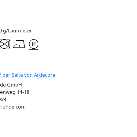
0 g/Laufmeter
f der Seite von Ardecora
hde GmbH
enweg 14-18
sel
-rohde.com