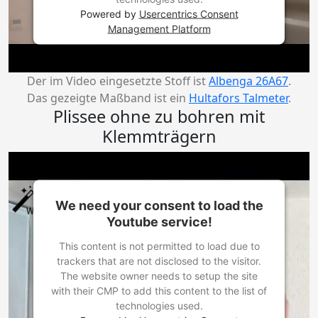
Powered by
Usercentrics Consent
Management Platform
Der im Video eingesetzte Stoff ist
Albenga 26A67
.
Das gezeigte Maßband ist ein
Hultafors Talmeter
.
Plissee ohne zu bohren mit
Klemmträgern
We need your consent to load the
Youtube service!
This content is not permitted to load due to
trackers that are not disclosed to the visitor.
The website owner needs to setup the site
with their CMP to add this content to the list of
technologies used.