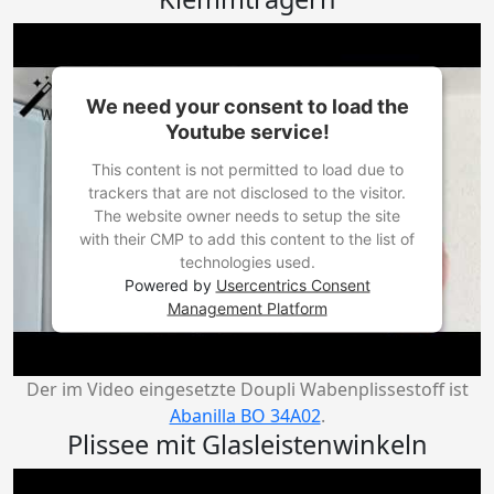
We need your consent to load the
Youtube service!
This content is not permitted to load due to
trackers that are not disclosed to the visitor.
The website owner needs to setup the site
with their CMP to add this content to the list of
technologies used.
Powered by
Usercentrics Consent
Management Platform
Der im Video eingesetzte Doupli Wabenplissestoff ist
Abanilla BO 34A02
.
Plissee mit Glasleistenwinkeln