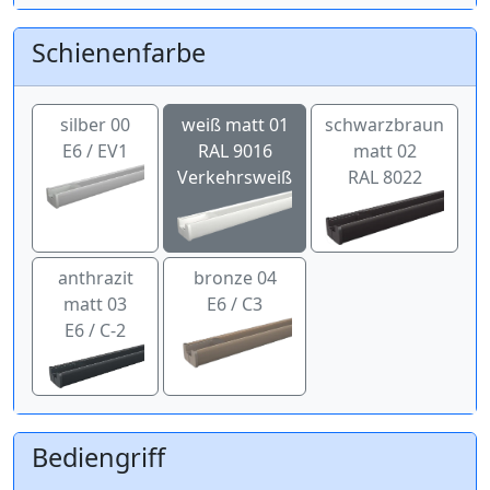
Schienenfarbe
silber 00
weiß matt 01
schwarzbraun
E6 / EV1
RAL 9016
matt 02
Verkehrsweiß
RAL 8022
anthrazit
bronze 04
matt 03
E6 / C3
E6 / C-2
Bediengriff