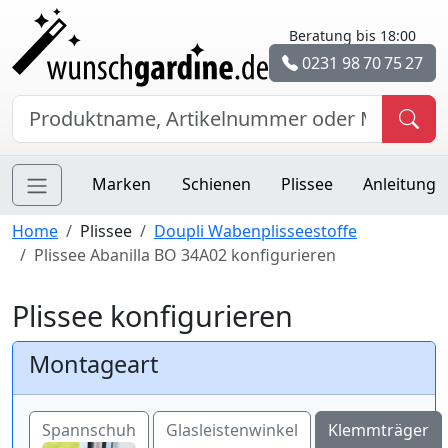
Beratung bis 18:00
0231 98 70 75 27
Marken
Schienen
Plissee
Anleitung
Home
Plissee
Doupli Wabenplisseestoffe
Plissee Abanilla BO 34A02 konfigurieren
Plissee konfigurieren
Montageart
Spannschuh
Glasleistenwinkel
Klemmträger