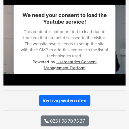
We need your consent to load the
Youtube service!
This content is not permitted to load due to
trackers that are not disclosed to the visitor.
The website owner needs to setup the site
with their CMP to add this content to the list of
technologies used.
Powered by
Usercentrics Consent
Management Platform
Vertrag widerrufen
0231 98 70 75 27