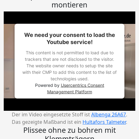
montieren
We need your consent to load the
Youtube service!
This content is not permitted to load due to
trackers that are not disclosed to the visitor.
The website owner needs to setup the site
with their CMP to add this content to the list of
technologies used.
Powered by
Usercentrics Consent
Management Platform
Der im Video eingesetzte Stoff ist
Albenga 26A67
.
Das gezeigte Maßband ist ein
Hultafors Talmeter
.
Plissee ohne zu bohren mit
Klemmträgern