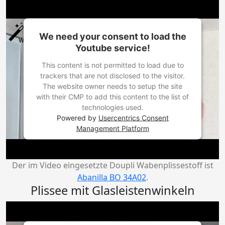
We need your consent to load the
Youtube service!
This content is not permitted to load due to
trackers that are not disclosed to the visitor.
The website owner needs to setup the site
with their CMP to add this content to the list of
technologies used.
Powered by
Usercentrics Consent
Management Platform
Der im Video eingesetzte Doupli Wabenplissestoff ist
Abanilla BO 34A02
.
Plissee mit Glasleistenwinkeln