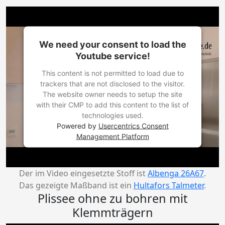
We need your consent to load the
Youtube service!
This content is not permitted to load due to
trackers that are not disclosed to the visitor.
The website owner needs to setup the site
with their CMP to add this content to the list of
technologies used.
Powered by
Usercentrics Consent
Management Platform
Der im Video eingesetzte Stoff ist
Albenga 26A67
.
Das gezeigte Maßband ist ein
Hultafors Talmeter
.
Plissee ohne zu bohren mit
Klemmträgern