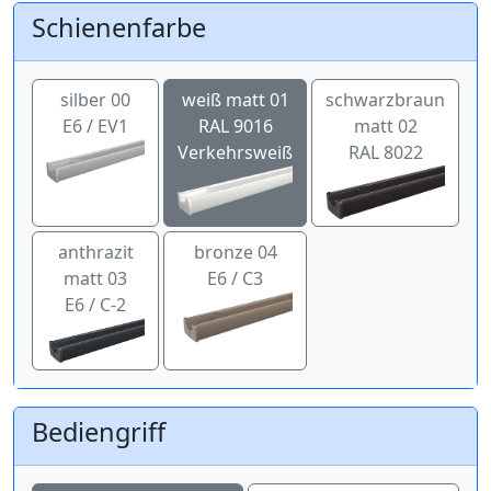
Schienenfarbe
silber 00
weiß matt 01
schwarzbraun
E6 / EV1
RAL 9016
matt 02
Verkehrsweiß
RAL 8022
anthrazit
bronze 04
matt 03
E6 / C3
E6 / C-2
Bediengriff