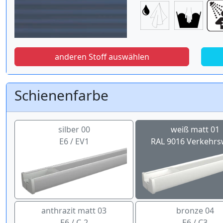
anderen Stoff auswählen
Schienenfarbe
silber 00
weiß matt 01
E6 / EV1
RAL 9016 Verkehrs
anthrazit matt 03
bronze 04
E6 / C-2
E6 / C3