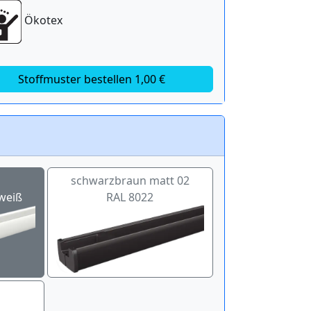
Ökotex
Stoffmuster bestellen 1,00 €
schwarzbraun matt 02
weiß
RAL 8022