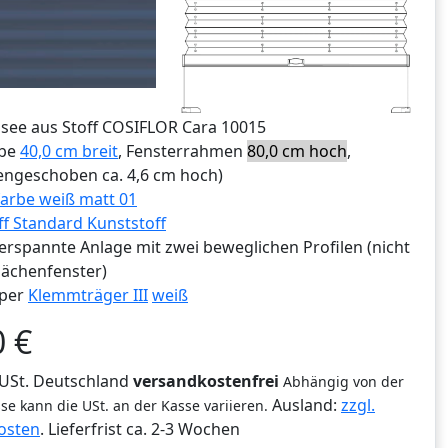
ssee aus Stoff COSIFLOR Cara 10015
ibe
40,0 cm breit
, Fensterrahmen
80,0 cm hoch
,
ngeschoben ca. 4,6 cm hoch)
arbe weiß matt 01
ff Standard Kunststoff
erspannte Anlage mit zwei beweglichen Profilen (nicht
lächenfenster)
per
Klemmträger III
weiß
0
€
% USt. Deutschland
versandkostenfrei
Abhängig von der
Ausland:
zzgl.
se kann die USt. an der Kasse variieren.
osten
. Lieferfrist
ca. 2-3 Wochen