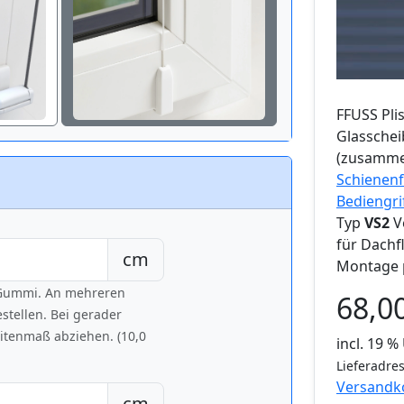
FFUSS
Pli
Glassche
(zusamme
Schienenf
Bediengri
Typ
VS2
V
für Dachf
cm
Montage 
h Gummi. An mehreren
68,0
tellen. Bei gerader
eitenmaß abziehen. (10,0
incl. 19 
Lieferadres
Versandk
cm