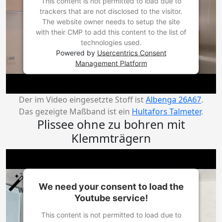
This content is not permitted to load due to
trackers that are not disclosed to the visitor.
The website owner needs to setup the site
with their CMP to add this content to the list of
technologies used.
Powered by
Usercentrics Consent
Management Platform
Der im Video eingesetzte Stoff ist
Albenga 26A67
.
Das gezeigte Maßband ist ein
Hultafors Talmeter
.
Plissee ohne zu bohren mit
Klemmträgern
We need your consent to load the
Youtube service!
This content is not permitted to load due to