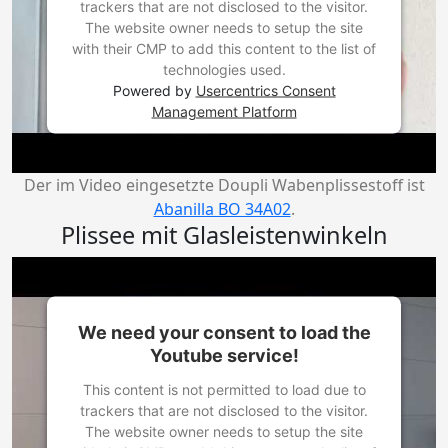
trackers that are not disclosed to the visitor.
The website owner needs to setup the site
with their CMP to add this content to the list of
technologies used.
Powered by
Usercentrics Consent
Management Platform
Der im Video eingesetzte Doupli Wabenplissestoff ist
Abanilla BO 34A02
.
Plissee mit Glasleistenwinkeln
We need your consent to load the
Youtube service!
This content is not permitted to load due to
trackers that are not disclosed to the visitor.
The website owner needs to setup the site