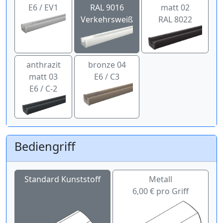
E6 / EV1
RAL 9016
matt 02
Verkehrsweiß
RAL 8022
anthrazit
bronze 04
matt 03
E6 / C3
E6 / C-2
Bediengriff
Standard Kunststoff
Metall
6,00 € pro Griff