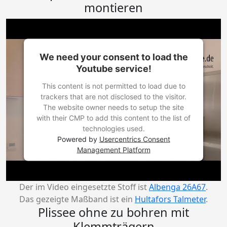
montieren
We need your consent to load the
Youtube service!
This content is not permitted to load due to
trackers that are not disclosed to the visitor.
The website owner needs to setup the site
with their CMP to add this content to the list of
technologies used.
Powered by
Usercentrics Consent
Management Platform
Der im Video eingesetzte Stoff ist
Albenga 26A67
.
Das gezeigte Maßband ist ein
Hultafors Talmeter
.
Plissee ohne zu bohren mit
Klemmträgern