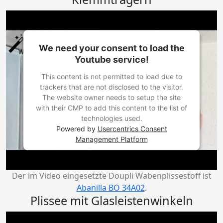
We need your consent to load the
Youtube service!
This content is not permitted to load due to
trackers that are not disclosed to the visitor.
The website owner needs to setup the site
with their CMP to add this content to the list of
technologies used.
Powered by
Usercentrics Consent
Management Platform
Der im Video eingesetzte Doupli Wabenplissestoff ist
Abanilla BO 34A02
.
Plissee mit Glasleistenwinkeln