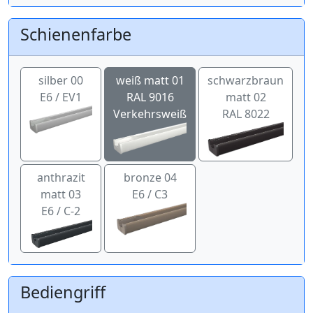
Schienenfarbe
silber 00
weiß matt 01
schwarzbraun
E6 / EV1
RAL 9016
matt 02
Verkehrsweiß
RAL 8022
anthrazit
bronze 04
matt 03
E6 / C3
E6 / C-2
Bediengriff