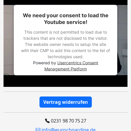
We need your consent to load the
Youtube service!
This content is not permitted to load due to
trackers that are not disclosed to the visitor.
The website owner needs to setup the site
with their CMP to add this content to the list of
technologies used.
Powered by
Usercentrics Consent
Management Platform
Vertrag widerrufen
0231 98 70 75 27
info@wunschgardine.de