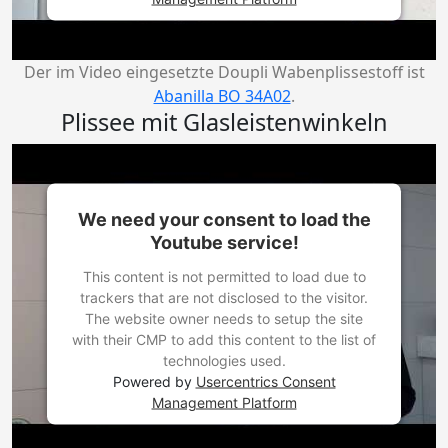
Der im Video eingesetzte Doupli Wabenplissestoff ist
Abanilla BO 34A02
.
Plissee mit Glasleistenwinkeln
We need your consent to load the
Youtube service!
This content is not permitted to load due to
trackers that are not disclosed to the visitor.
The website owner needs to setup the site
with their CMP to add this content to the list of
technologies used.
Powered by
Usercentrics Consent
Management Platform