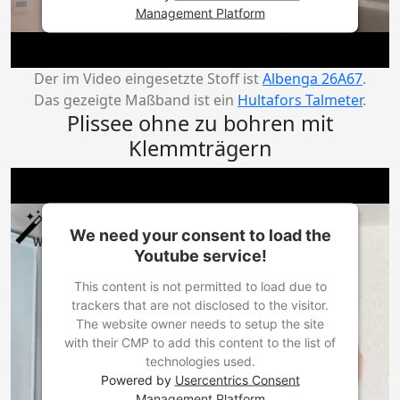
Management Platform
Der im Video eingesetzte Stoff ist
Albenga 26A67
.
Das gezeigte Maßband ist ein
Hultafors Talmeter
.
Plissee ohne zu bohren mit
Klemmträgern
We need your consent to load the
Youtube service!
This content is not permitted to load due to
trackers that are not disclosed to the visitor.
The website owner needs to setup the site
with their CMP to add this content to the list of
technologies used.
Powered by
Usercentrics Consent
Management Platform