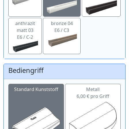
anthrazit
bronze 04
matt 03
E6 / C3
E6 / C-2
Bediengriff
Standard Kunststoff
Metall
6,00 € pro Griff