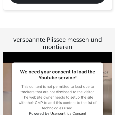
verspannte Plissee messen und
montieren
We need your consent to load the
Youtube service!
This content is not permitted to load due to
trackers that are not disclosed to the visitor.
The website owner needs to setup the site
with their CMP to add this content to the list of
technologies used.
Powered by
Usercentrics Consent