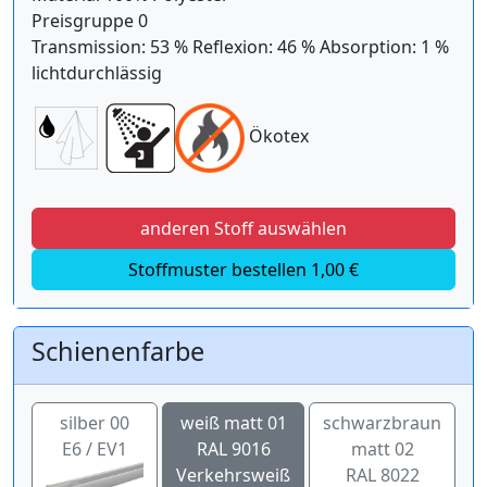
Preisgruppe 0
Transmission: 53 % Reflexion: 46 % Absorption: 1 %
lichtdurchlässig
Ökotex
anderen Stoff auswählen
Stoffmuster bestellen 1,00 €
Schienenfarbe
silber 00
weiß matt 01
schwarzbraun
E6 / EV1
RAL 9016
matt 02
Verkehrsweiß
RAL 8022