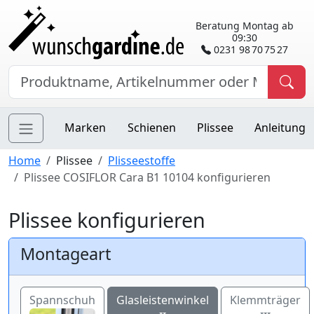
Beratung Montag ab
09:30
0231 98 70 75 27
Marken
Schienen
Plissee
Anleitung
Home
Plissee
Plisseestoffe
Plissee COSIFLOR Cara B1 10104 konfigurieren
Plissee konfigurieren
Montageart
Spannschuh
Glasleistenwinkel
Klemmträger