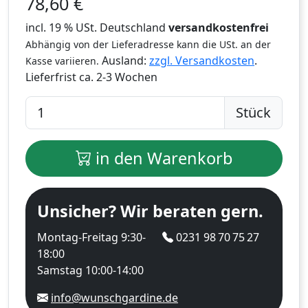
78,60
€
incl. 19 % USt. Deutschland
versandkostenfrei
Abhängig von der Lieferadresse kann die USt. an der
Ausland:
zzgl. Versandkosten
.
Kasse variieren.
Lieferfrist
ca. 2-3 Wochen
Stück
in den Warenkorb
Unsicher? Wir beraten gern.
Montag-Freitag 9:30-
0231 98 70 75 27
18:00
Samstag 10:00-14:00
info@wunschgardine.de