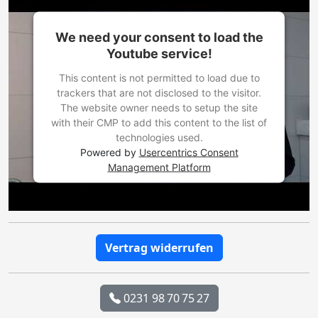
We need your consent to load the
Youtube service!
This content is not permitted to load due to
trackers that are not disclosed to the visitor.
The website owner needs to setup the site
with their CMP to add this content to the list of
technologies used.
Powered by
Usercentrics Consent
Management Platform
Vertrag widerrufen
0231 98 70 75 27