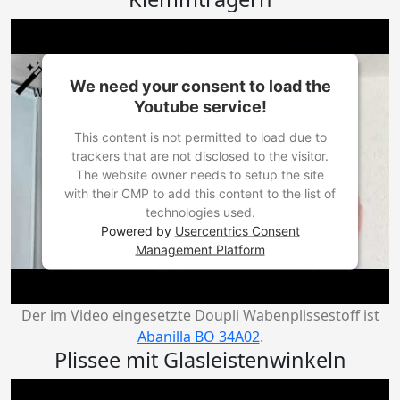
We need your consent to load the
Youtube service!
This content is not permitted to load due to
trackers that are not disclosed to the visitor.
The website owner needs to setup the site
with their CMP to add this content to the list of
technologies used.
Powered by
Usercentrics Consent
Management Platform
Der im Video eingesetzte Doupli Wabenplissestoff ist
Abanilla BO 34A02
.
Plissee mit Glasleistenwinkeln