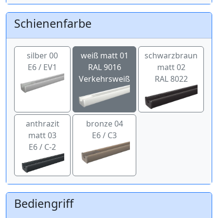
Schienenfarbe
silber 00
weiß matt 01
schwarzbraun
E6 / EV1
RAL 9016
matt 02
Verkehrsweiß
RAL 8022
anthrazit
bronze 04
matt 03
E6 / C3
E6 / C-2
Bediengriff