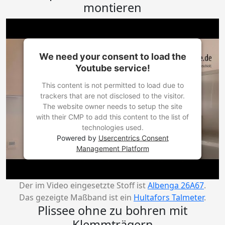
montieren
We need your consent to load the
Youtube service!
This content is not permitted to load due to
trackers that are not disclosed to the visitor.
The website owner needs to setup the site
with their CMP to add this content to the list of
technologies used.
Powered by
Usercentrics Consent
Management Platform
Der im Video eingesetzte Stoff ist
Albenga 26A67
.
Das gezeigte Maßband ist ein
Hultafors Talmeter
.
Plissee ohne zu bohren mit
Klemmträgern