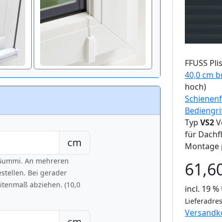
FFUSS
Pli
40,0 cm b
hoch)
Schienenf
Bediengri
Typ
VS2
V
für Dachf
cm
Montage 
h Gummi. An mehreren
61,6
tellen. Bei gerader
eitenmaß abziehen. (10,0
incl. 19 
Lieferadres
Versandk
cm