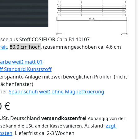
ssee aus Stoff COSIFLOR Cara B1 10107
reit
,
80,0 cm hoch
, (zusammengeschoben ca. 4,6 cm
arbe weiß matt 01
ff Standard Kunststoff
erspannte Anlage mit zwei beweglichen Profilen (nicht
lächenfenster)
per
Spannschuh
weiß
ohne Magnetfixierung
0
€
% USt. Deutschland
versandkostenfrei
Abhängig von der
Ausland:
zzgl.
se kann die USt. an der Kasse variieren.
osten
. Lieferfrist
ca. 2-3 Wochen