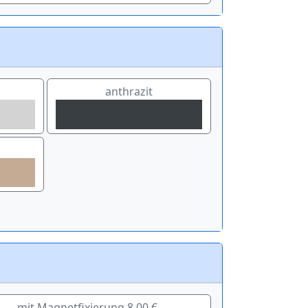
anthrazit
mit Magnetfixierung 8,00 €