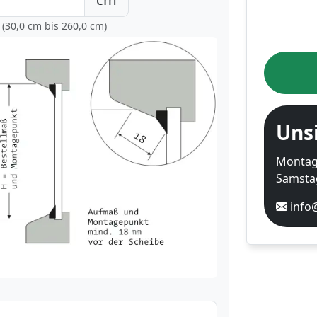
 (30,0 cm bis
260,0 cm
)
Uns
Montag-
Samstag
info