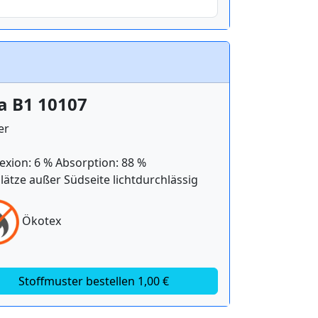
a B1 10107
er
exion: 6 % Absorption: 88 %
lätze außer Südseite lichtdurchlässig
Ökotex
Stoffmuster bestellen 1,00 €