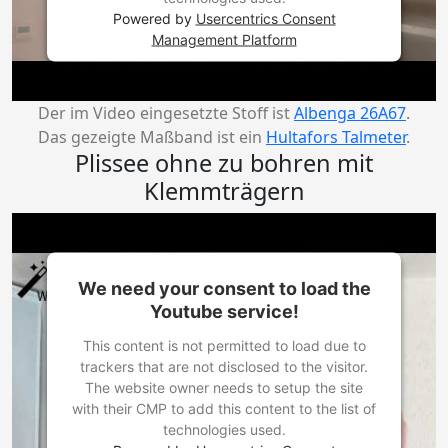
Powered by
Usercentrics Consent
Management Platform
Der im Video eingesetzte Stoff ist
Albenga 26A67
.
Das gezeigte Maßband ist ein
Hultafors Talmeter
.
Plissee ohne zu bohren mit
Klemmträgern
We need your consent to load the
Youtube service!
This content is not permitted to load due to
trackers that are not disclosed to the visitor.
The website owner needs to setup the site
with their CMP to add this content to the list of
technologies used.