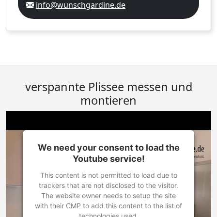
info@wunschgardine.de
verspannte Plissee messen und
montieren
We need your consent to load the
Youtube service!
This content is not permitted to load due to
trackers that are not disclosed to the visitor.
The website owner needs to setup the site
with their CMP to add this content to the list of
technologies used.