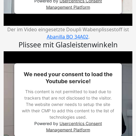
Powered by
Usercentrics Consent
Management Platform
Der im Video eingesetzte Doupli Wabenplissestoff ist
Abanilla BO 34A02
.
Plissee mit Glasleistenwinkeln
We need your consent to load the
Youtube service!
This content is not permitted to load due to
trackers that are not disclosed to the visitor.
The website owner needs to setup the site
with their CMP to add this content to the list of
technologies used.
Powered by
Usercentrics Consent
Management Platform