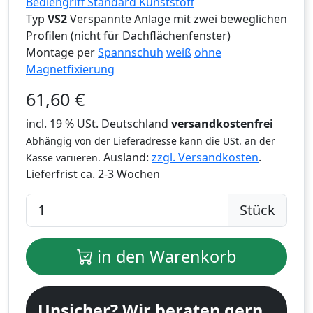
Bediengriff Standard Kunststoff
Typ
VS2
Verspannte Anlage mit zwei beweglichen
Profilen (nicht für Dachflächenfenster)
Montage per
Spannschuh
weiß
ohne
Magnetfixierung
61,60
€
incl. 19 % USt. Deutschland
versandkostenfrei
Abhängig von der Lieferadresse kann die USt. an der
Ausland:
zzgl. Versandkosten
.
Kasse variieren.
Lieferfrist
ca. 2-3 Wochen
Stück
in den Warenkorb
Unsicher? Wir beraten gern.