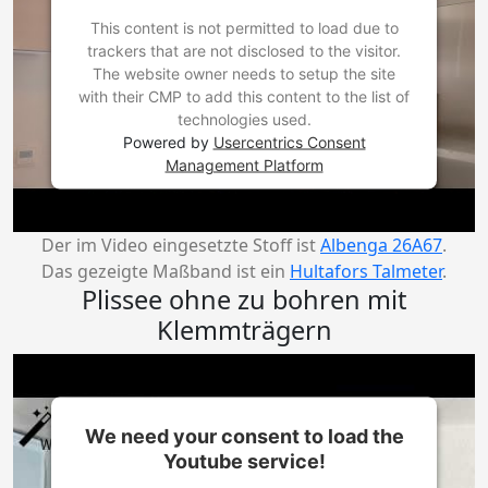
This content is not permitted to load due to
trackers that are not disclosed to the visitor.
The website owner needs to setup the site
with their CMP to add this content to the list of
technologies used.
Powered by
Usercentrics Consent
Management Platform
Der im Video eingesetzte Stoff ist
Albenga 26A67
.
Das gezeigte Maßband ist ein
Hultafors Talmeter
.
Plissee ohne zu bohren mit
Klemmträgern
We need your consent to load the
Youtube service!