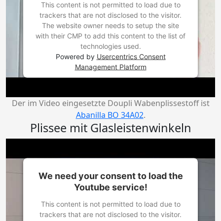
This content is not permitted to load due to
trackers that are not disclosed to the visitor.
The website owner needs to setup the site
with their CMP to add this content to the list of
technologies used.
Powered by
Usercentrics Consent
Management Platform
Der im Video eingesetzte Doupli Wabenplissestoff ist
Abanilla BO 34A02
.
Plissee mit Glasleistenwinkeln
We need your consent to load the
Youtube service!
This content is not permitted to load due to
trackers that are not disclosed to the visitor.