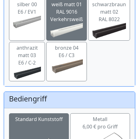
silber 00
weiß matt 01
schwarzbraun
E6 / EV1
RAL 9016
matt 02
Verkehrsweiß
RAL 8022
anthrazit
bronze 04
matt 03
E6 / C3
E6 / C-2
Bediengriff
Standard Kunststoff
Metall
6,00 € pro Griff