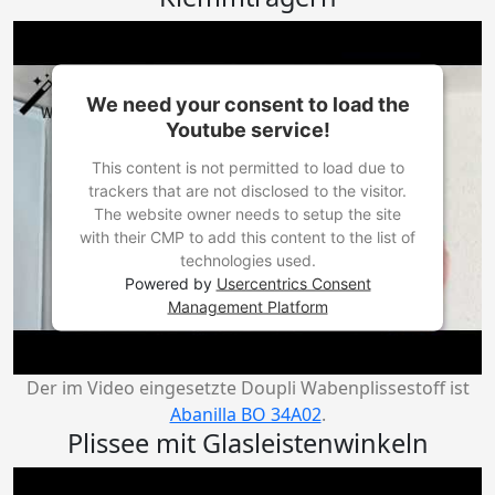
We need your consent to load the
Youtube service!
This content is not permitted to load due to
trackers that are not disclosed to the visitor.
The website owner needs to setup the site
with their CMP to add this content to the list of
technologies used.
Powered by
Usercentrics Consent
Management Platform
Der im Video eingesetzte Doupli Wabenplissestoff ist
Abanilla BO 34A02
.
Plissee mit Glasleistenwinkeln