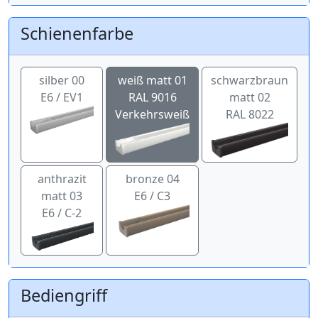
Schienenfarbe
silber 00
weiß matt 01
schwarzbraun
E6 / EV1
RAL 9016
matt 02
Verkehrsweiß
RAL 8022
anthrazit
bronze 04
matt 03
E6 / C3
E6 / C-2
Bediengriff