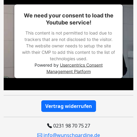
We need your consent to load the
Youtube service!
This content is not permitted to load due to
trackers that are not disclosed to the visitor.
The website owner needs to setup the site
with their CMP to add this content to the list of
technologies used.
Powered by
Usercentrics Consent
Management Platform
Vertrag widerrufen
0231 98 70 75 27
info@wunschgardine.de