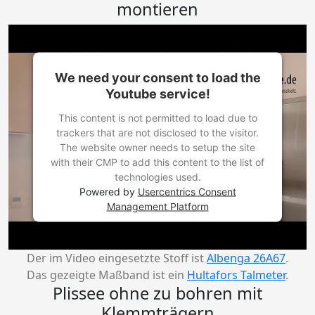
montieren
We need your consent to load the
Youtube service!
This content is not permitted to load due to
trackers that are not disclosed to the visitor.
The website owner needs to setup the site
with their CMP to add this content to the list of
technologies used.
Powered by
Usercentrics Consent
Management Platform
Der im Video eingesetzte Stoff ist
Albenga 26A67
.
Das gezeigte Maßband ist ein
Hultafors Talmeter
.
Plissee ohne zu bohren mit
Klemmträgern