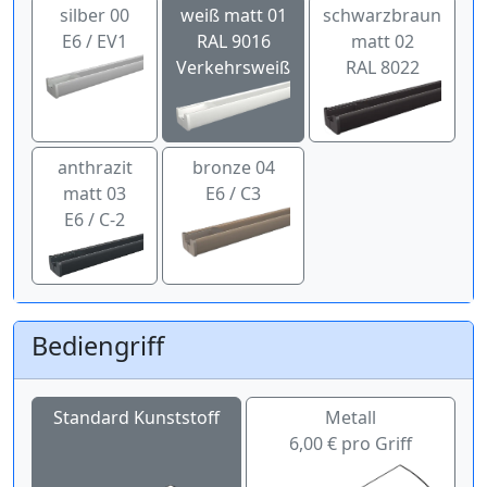
silber 00
weiß matt 01
schwarzbraun
E6 / EV1
RAL 9016
matt 02
Verkehrsweiß
RAL 8022
anthrazit
bronze 04
matt 03
E6 / C3
E6 / C-2
Bediengriff
Standard Kunststoff
Metall
6,00 € pro Griff