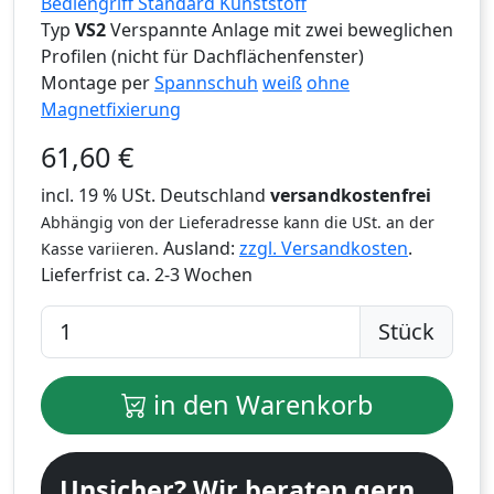
Bediengriff Standard Kunststoff
Typ
VS2
Verspannte Anlage mit zwei beweglichen
Profilen (nicht für Dachflächenfenster)
Montage per
Spannschuh
weiß
ohne
Magnetfixierung
61,60
€
incl. 19 % USt. Deutschland
versandkostenfrei
Abhängig von der Lieferadresse kann die USt. an der
Ausland:
zzgl. Versandkosten
.
Kasse variieren.
Lieferfrist
ca. 2-3 Wochen
Stück
in den Warenkorb
Unsicher? Wir beraten gern.