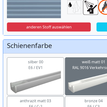
anderen Stoff auswählen
Schienenfarbe
silber 00
weiß matt 01
E6 / EV1
RAL 9016 Verkehrs
anthrazit matt 03
bronze 04
E6 / C-2
E6 / C3