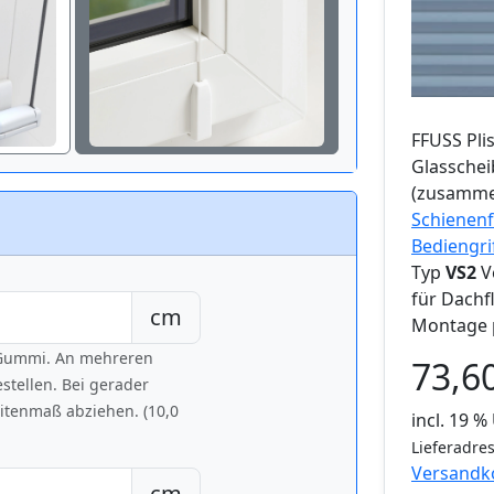
FFUSS
Pli
Glassche
(zusamme
Schienenf
Bediengri
Typ
VS2
V
für Dachf
cm
Montage 
h Gummi. An mehreren
73,6
tellen. Bei gerader
eitenmaß abziehen. (10,0
incl. 19 
Lieferadres
Versandk
cm