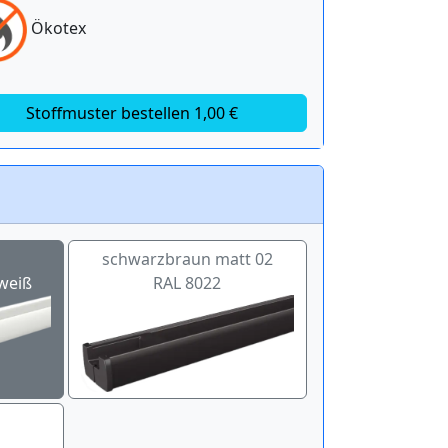
Ökotex
Stoffmuster bestellen 1,00 €
schwarzbraun matt 02
weiß
RAL 8022