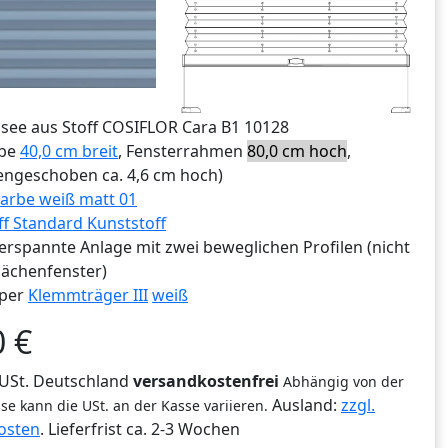
ssee aus Stoff COSIFLOR Cara B1 10128
ibe
40,0 cm breit
, Fensterrahmen
80,0 cm hoch
,
ngeschoben ca. 4,6 cm hoch)
arbe weiß matt 01
ff Standard Kunststoff
erspannte Anlage mit zwei beweglichen Profilen (nicht
lächenfenster)
per
Klemmträger III
weiß
0
€
% USt. Deutschland
versandkostenfrei
Abhängig von der
Ausland:
zzgl.
se kann die USt. an der Kasse variieren.
osten
. Lieferfrist
ca. 2-3 Wochen