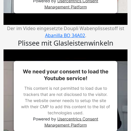
Powered by
Usercentrics Consent
Management Platform
Der im Video eingesetzte Doupli Wabenplissestoff ist
Abanilla BO 34A02
.
Plissee mit Glasleistenwinkeln
We need your consent to load the
Youtube service!
This content is not permitted to load due to
trackers that are not disclosed to the visitor.
The website owner needs to setup the site
with their CMP to add this content to the list of
technologies used.
Powered by
Usercentrics Consent
Management Platform