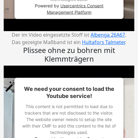
Powered by
Usercentrics Consent
Management Platform
Der im Video eingesetzte Stoff ist
Albenga 26A67
.
Das gezeigte Maßband ist ein
Hultafors Talmeter
.
Plissee ohne zu bohren mit
Klemmträgern
We need your consent to load the
Youtube service!
This content is not permitted to load due to
trackers that are not disclosed to the visitor.
The website owner needs to setup the site
with their CMP to add this content to the list of
technologies used.