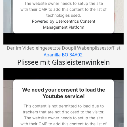
The website owner needs to setup the site
with their CMP to add this content to the list of
technologies used.
Powered by
Usercentrics Consent
Management Platform
Der im Video eingesetzte Doupli Wabenplissestoff ist
Abanilla BO 34A02
.
Plissee mit Glasleistenwinkeln
We need your consent to load the
Youtube service!
This content is not permitted to load due to
trackers that are not disclosed to the visitor.
The website owner needs to setup the site
with their CMP to add this content to the list of