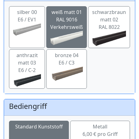
silber 00
weiß matt 01
schwarzbraun
E6 / EV1
RAL 9016
matt 02
Verkehrsweiß
RAL 8022
anthrazit
bronze 04
matt 03
E6 / C3
E6 / C-2
Bediengriff
Standard Kunststoff
Metall
6,00 € pro Griff