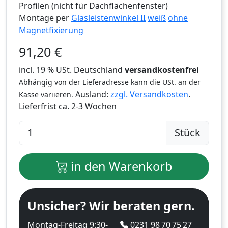
Profilen (nicht für Dachflächenfenster)
Montage per
Glasleistenwinkel II
weiß
ohne
Magnetfixierung
91,20
€
incl. 19 % USt. Deutschland
versandkostenfrei
Abhängig von der Lieferadresse kann die USt. an der
Ausland:
zzgl. Versandkosten
.
Kasse variieren.
Lieferfrist
ca. 2-3 Wochen
Stück
in den Warenkorb
Unsicher? Wir beraten gern.
Montag-Freitag 9:30-
0231 98 70 75 27