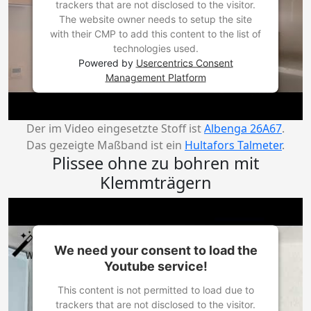
trackers that are not disclosed to the visitor.
The website owner needs to setup the site
with their CMP to add this content to the list of
technologies used.
Powered by
Usercentrics Consent
Management Platform
Der im Video eingesetzte Stoff ist
Albenga 26A67
.
Das gezeigte Maßband ist ein
Hultafors Talmeter
.
Plissee ohne zu bohren mit
Klemmträgern
We need your consent to load the
Youtube service!
This content is not permitted to load due to
trackers that are not disclosed to the visitor.