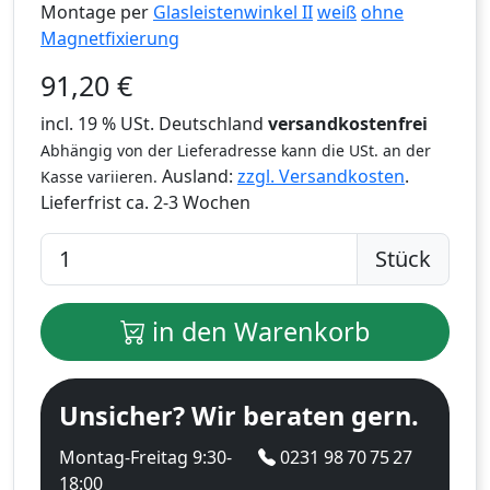
Montage per
Glasleistenwinkel II
weiß
ohne
Magnetfixierung
91,20
€
incl. 19 % USt. Deutschland
versandkostenfrei
Abhängig von der Lieferadresse kann die USt. an der
Ausland:
zzgl. Versandkosten
.
Kasse variieren.
Lieferfrist
ca. 2-3 Wochen
Stück
in den Warenkorb
Unsicher? Wir beraten gern.
Montag-Freitag 9:30-
0231 98 70 75 27
18:00