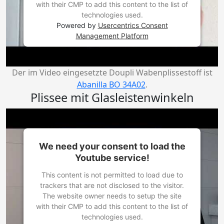
with their CMP to add this content to the list of
technologies used.
Powered by
Usercentrics Consent
Management Platform
Der im Video eingesetzte Doupli Wabenplissestoff ist
Abanilla BO 34A02
.
Plissee mit Glasleistenwinkeln
We need your consent to load the
Youtube service!
This content is not permitted to load due to
trackers that are not disclosed to the visitor.
The website owner needs to setup the site
with their CMP to add this content to the list of
technologies used.