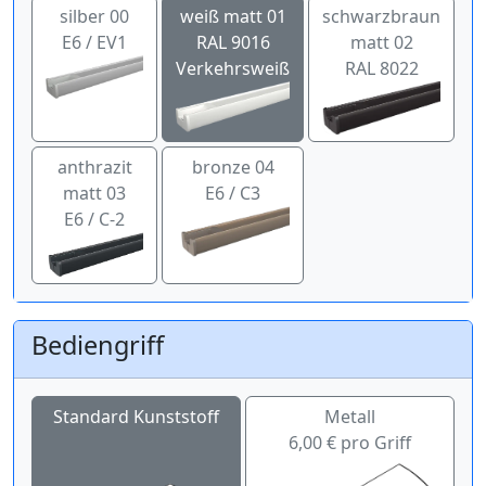
silber 00
weiß matt 01
schwarzbraun
E6 / EV1
RAL 9016
matt 02
Verkehrsweiß
RAL 8022
anthrazit
bronze 04
matt 03
E6 / C3
E6 / C-2
Bediengriff
Standard Kunststoff
Metall
6,00 € pro Griff