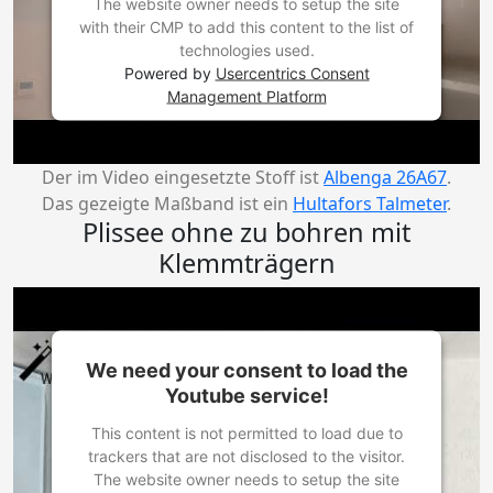
The website owner needs to setup the site
with their CMP to add this content to the list of
technologies used.
Powered by
Usercentrics Consent
Management Platform
Der im Video eingesetzte Stoff ist
Albenga 26A67
.
Das gezeigte Maßband ist ein
Hultafors Talmeter
.
Plissee ohne zu bohren mit
Klemmträgern
We need your consent to load the
Youtube service!
This content is not permitted to load due to
trackers that are not disclosed to the visitor.
The website owner needs to setup the site