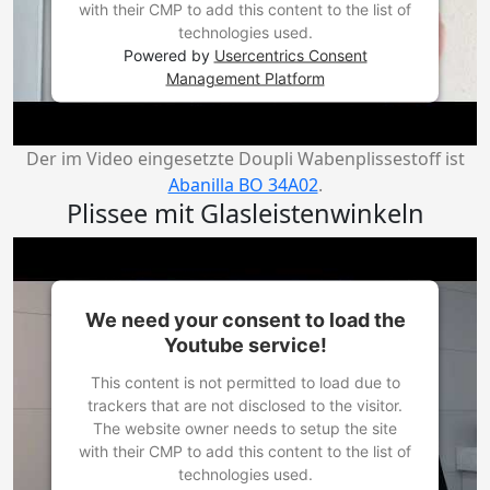
with their CMP to add this content to the list of
technologies used.
Powered by
Usercentrics Consent
Management Platform
Der im Video eingesetzte Doupli Wabenplissestoff ist
Abanilla BO 34A02
.
Plissee mit Glasleistenwinkeln
We need your consent to load the
Youtube service!
This content is not permitted to load due to
trackers that are not disclosed to the visitor.
The website owner needs to setup the site
with their CMP to add this content to the list of
technologies used.