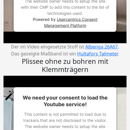
The website owner needs to setup the site
with their CMP to add this content to the list of
technologies used.
Powered by
Usercentrics Consent
Management Platform
Der im Video eingesetzte Stoff ist
Albenga 26A67
.
Das gezeigte Maßband ist ein
Hultafors Talmeter
.
Plissee ohne zu bohren mit
Klemmträgern
We need your consent to load the
Youtube service!
This content is not permitted to load due to
trackers that are not disclosed to the visitor.
The website owner needs to setup the site