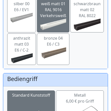
silber 00
weiß matt 01
schwarzbraun
E6 / EV1
RAL 9016
matt 02
Verkehrsweiß
RAL 8022
anthrazit
bronze 04
matt 03
E6 / C3
E6 / C-2
Bediengriff
Standard Kunststoff
Metall
6,00 € pro Griff