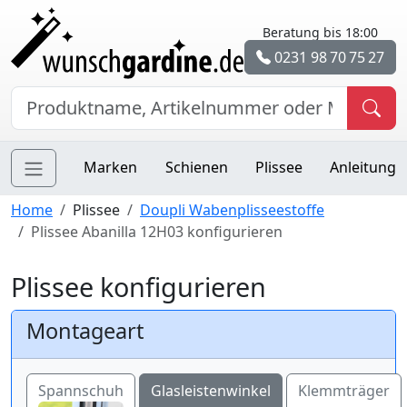
Beratung bis 18:00
0231 98 70 75 27
Marken
Schienen
Plissee
Anleitung
Home
Plissee
Doupli Wabenplisseestoffe
Plissee Abanilla 12H03 konfigurieren
Plissee konfigurieren
Montageart
Spannschuh
Glasleistenwinkel
Klemmträger