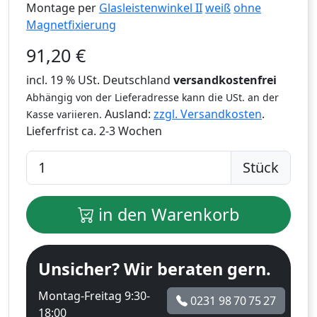
Montage per
Glasleistenwinkel II
weiß
ohne
Magnetfixierung
91,20
€
incl. 19 % USt. Deutschland
versandkostenfrei
Abhängig von der Lieferadresse kann die USt. an der
Ausland:
zzgl. Versandkosten
.
Kasse variieren.
Lieferfrist
ca. 2-3 Wochen
Stück
in den Warenkorb
Unsicher? Wir beraten gern.
Montag-Freitag 9:30-
0231 98 70 75 27
18:00