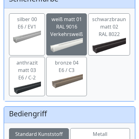
silber 00
weiß matt 01
schwarzbraun
E6 / EV1
RAL 9016
matt 02
Verkehrsweiß
RAL 8022
anthrazit
bronze 04
matt 03
E6 / C3
E6 / C-2
Bediengriff
Standard Kunststoff
Metall