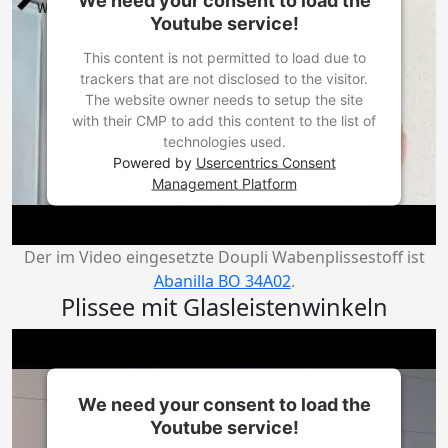
Youtube service!
This content is not permitted to load due to
trackers that are not disclosed to the visitor.
The website owner needs to setup the site
with their CMP to add this content to the list of
technologies used.
Powered by
Usercentrics Consent
Management Platform
Der im Video eingesetzte Doupli Wabenplissestoff ist
Abanilla BO 34A02
.
Plissee mit Glasleistenwinkeln
We need your consent to load the
Youtube service!