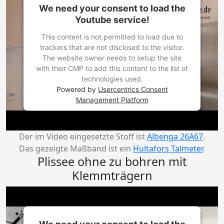
We need your consent to load the
Youtube service!
This content is not permitted to load due to
trackers that are not disclosed to the visitor.
The website owner needs to setup the site
with their CMP to add this content to the list of
technologies used.
Powered by
Usercentrics Consent
Management Platform
Der im Video eingesetzte Stoff ist
Albenga 26A67
.
Das gezeigte Maßband ist ein
Hultafors Talmeter
.
Plissee ohne zu bohren mit
Klemmträgern
We need your consent to load the