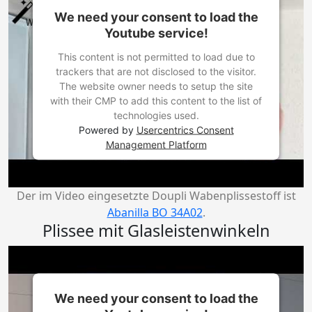
We need your consent to load the
Youtube service!
This content is not permitted to load due to
trackers that are not disclosed to the visitor.
The website owner needs to setup the site
with their CMP to add this content to the list of
technologies used.
Powered by
Usercentrics Consent
Management Platform
Der im Video eingesetzte Doupli Wabenplissestoff ist
Abanilla BO 34A02
.
Plissee mit Glasleistenwinkeln
We need your consent to load the