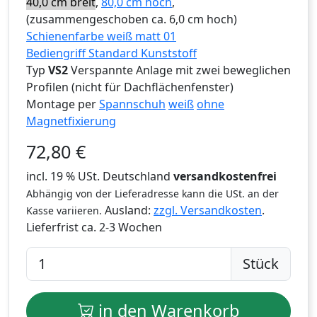
40,0 cm breit
,
80,0 cm hoch
,
(zusammengeschoben ca. 6,0 cm hoch)
Schienenfarbe weiß matt 01
Bediengriff Standard Kunststoff
Typ
VS2
Verspannte Anlage mit zwei beweglichen
Profilen (nicht für Dachflächenfenster)
Montage per
Spannschuh
weiß
ohne
Magnetfixierung
72,80
€
incl. 19 % USt. Deutschland
versandkostenfrei
Abhängig von der Lieferadresse kann die USt. an der
Ausland:
zzgl. Versandkosten
.
Kasse variieren.
Lieferfrist
ca. 2-3 Wochen
Stück
in den Warenkorb