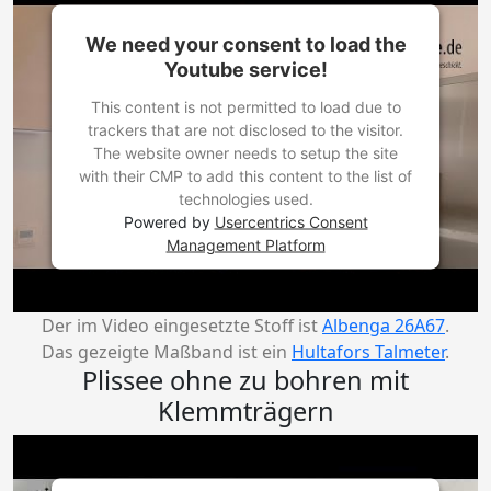
We need your consent to load the
Youtube service!
This content is not permitted to load due to
trackers that are not disclosed to the visitor.
The website owner needs to setup the site
with their CMP to add this content to the list of
technologies used.
Powered by
Usercentrics Consent
Management Platform
Der im Video eingesetzte Stoff ist
Albenga 26A67
.
Das gezeigte Maßband ist ein
Hultafors Talmeter
.
Plissee ohne zu bohren mit
Klemmträgern