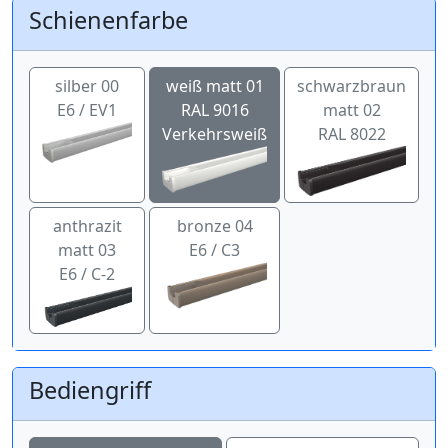
Schienenfarbe
silber 00
weiß matt 01
schwarzbraun
E6 / EV1
RAL 9016
matt 02
Verkehrsweiß
RAL 8022
anthrazit
bronze 04
matt 03
E6 / C3
E6 / C-2
Bediengriff