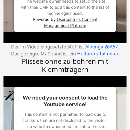
The website owner needs to setup the site
with their CMP to add this content to the list of
technologies used.
Powered by
Usercentrics Consent
Management Platform
Der im Video eingesetzte Stoff ist
Albenga 26A67
.
Das gezeigte Maßband ist ein
Hultafors Talmeter
.
Plissee ohne zu bohren mit
Klemmträgern
We need your consent to load the
Youtube service!
This content is not permitted to load due to
trackers that are not disclosed to the visitor.
The website owner needs to setup the site