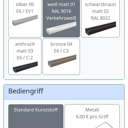
silber 00
weiß matt 01
schwarzbraun
E6 / EV1
RAL 9016
matt 02
Verkehrsweiß
RAL 8022
anthrazit
bronze 04
matt 03
E6 / C3
E6 / C-2
Bediengriff
Standard Kunststoff
Metall
6,00 € pro Griff