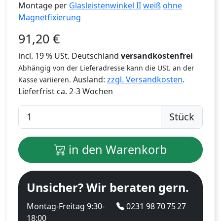
Montage per
Glasleistenwinkel II
weiß
ohne
Magnetfixierung
91,20
€
incl. 19 % USt. Deutschland
versandkostenfrei
Abhängig von der Lieferadresse kann die USt. an der
Ausland:
zzgl. Versandkosten
.
Kasse variieren.
Lieferfrist
ca. 2-3 Wochen
Stück
in den Warenkorb
Unsicher? Wir beraten gern.
Montag-Freitag 9:30-
0231 98 70 75 27
18:00