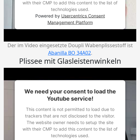
with their CMP to add this content to the list of
technologies used.
Powered by
Usercentrics Consent
Management Platform
Der im Video eingesetzte Doupli Wabenplissestoff ist
Abanilla BO 34A02
.
Plissee mit Glasleistenwinkeln
We need your consent to load the
Youtube service!
This content is not permitted to load due to
trackers that are not disclosed to the visitor.
The website owner needs to setup the site
with their CMP to add this content to the list of
technologies used.