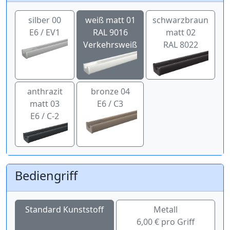
silber 00
weiß matt 01
schwarzbraun
E6 / EV1
RAL 9016
matt 02
Verkehrsweiß
RAL 8022
anthrazit
bronze 04
matt 03
E6 / C3
E6 / C-2
Bediengriff
Standard Kunststoff
Metall
6,00 € pro Griff