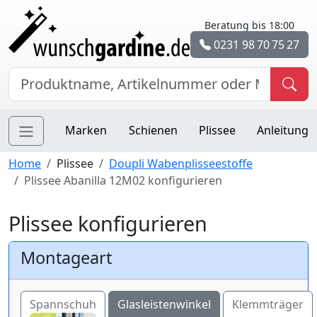
Beratung bis 18:00
0231 98 70 75 27
Marken
Schienen
Plissee
Anleitung
Home
Plissee
Doupli Wabenplisseestoffe
Plissee Abanilla 12M02 konfigurieren
Plissee konfigurieren
Montageart
Spannschuh
Glasleistenwinkel
Klemmträger