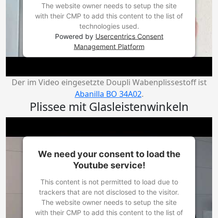
The website owner needs to setup the site
with their CMP to add this content to the list of
technologies used.
Powered by
Usercentrics Consent
Management Platform
Der im Video eingesetzte Doupli Wabenplissestoff ist
Abanilla BO 34A02
.
Plissee mit Glasleistenwinkeln
We need your consent to load the
Youtube service!
This content is not permitted to load due to
trackers that are not disclosed to the visitor.
The website owner needs to setup the site
with their CMP to add this content to the list of