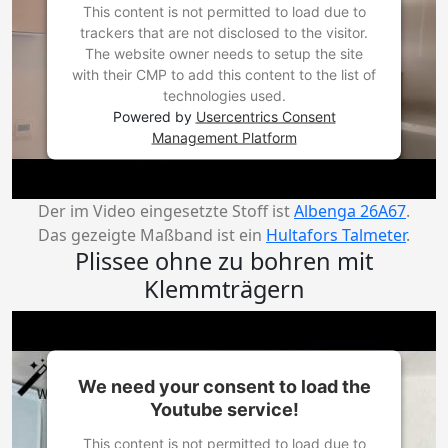
This content is not permitted to load due to
trackers that are not disclosed to the visitor.
The website owner needs to setup the site
with their CMP to add this content to the list of
technologies used.
Powered by
Usercentrics Consent
Management Platform
Der im Video eingesetzte Stoff ist
Albenga 26A67
.
Das gezeigte Maßband ist ein
Hultafors Talmeter
.
Plissee ohne zu bohren mit
Klemmträgern
We need your consent to load the
Youtube service!
This content is not permitted to load due to