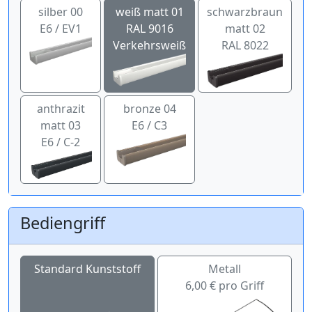
silber 00
weiß matt 01
schwarzbraun
E6 / EV1
RAL 9016
matt 02
Verkehrsweiß
RAL 8022
anthrazit
bronze 04
matt 03
E6 / C3
E6 / C-2
Bediengriff
Standard Kunststoff
Metall
6,00 € pro Griff