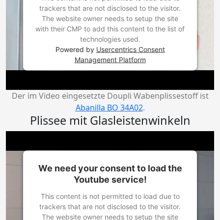
trackers that are not disclosed to the visitor.
The website owner needs to setup the site
with their CMP to add this content to the list of
technologies used.
Powered by
Usercentrics Consent
Management Platform
Der im Video eingesetzte Doupli Wabenplissestoff ist
Abanilla BO 34A02
.
Plissee mit Glasleistenwinkeln
We need your consent to load the
Youtube service!
This content is not permitted to load due to
trackers that are not disclosed to the visitor.
The website owner needs to setup the site