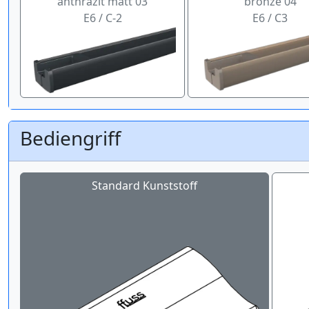
anthrazit matt 03
bronze 04
E6 / C-2
E6 / C3
Bediengriff
Standard Kunststoff