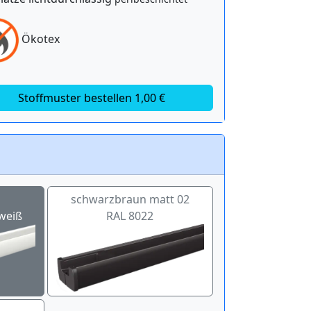
Ökotex
Stoffmuster bestellen 1,00 €
schwarzbraun matt 02
weiß
RAL 8022