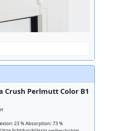
 Crush Perlmutt Color B1
er
exion: 23 % Absorption: 73 %
lätze lichtdurchlässig
perlbeschichtet