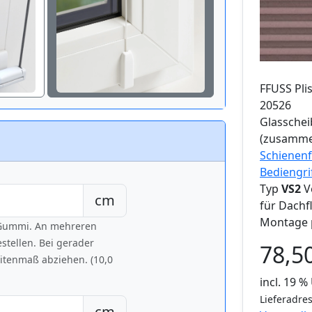
FFUSS
Pli
20526
Glassche
(zusamme
Schienenf
Bediengri
Typ
VS2
V
cm
für Dachf
Montage 
h Gummi. An mehreren
tellen. Bei gerader
78,5
eitenmaß abziehen. (10,0
incl. 19 
Lieferadres
cm