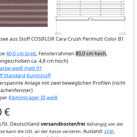
ssee aus Stoff COSIFLOR Cara Crush Perlmutt Color B1
ibe
40,0 cm breit
, Fensterrahmen
80,0 cm hoch
,
ngeschoben ca. 4,8 cm hoch)
arbe weiß matt 01
ff Standard Kunststoff
erspannte Anlage mit zwei beweglichen Profilen (nicht
lächenfenster)
per
Klemmträger III
weiß
0
€
% USt. Deutschland
versandkostenfrei
Abhängig von der
Ausland:
zzgl.
se kann die USt. an der Kasse variieren.