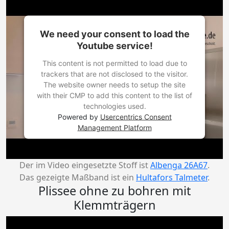
We need your consent to load the
Youtube service!
This content is not permitted to load due to
trackers that are not disclosed to the visitor.
The website owner needs to setup the site
with their CMP to add this content to the list of
technologies used.
Powered by
Usercentrics Consent
Management Platform
Der im Video eingesetzte Stoff ist
Albenga 26A67
.
Das gezeigte Maßband ist ein
Hultafors Talmeter
.
Plissee ohne zu bohren mit
Klemmträgern