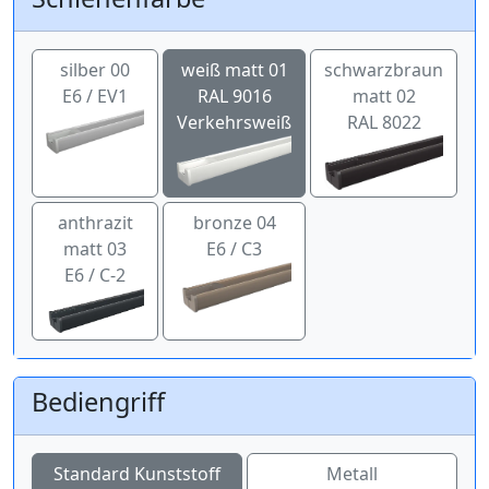
silber 00
weiß matt 01
schwarzbraun
E6 / EV1
RAL 9016
matt 02
Verkehrsweiß
RAL 8022
anthrazit
bronze 04
matt 03
E6 / C3
E6 / C-2
Bediengriff
Standard Kunststoff
Metall