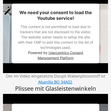
We need your consent to load the
Youtube service!
This content is not permitted to load due to
trackers that are not disclosed to the visitor.
The website owner needs to setup the site
with their CMP to add this content to the list of
technologies used.
Powered by
Usercentrics Consent
Management Platform
Der im Video eingesetzte Doupli Wabenplissestoff ist
Abanilla BO 34A02
.
Plissee mit Glasleistenwinkeln