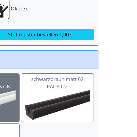
Ökotex
Stoffmuster bestellen 1,00 €
schwarzbraun matt 02
weiß
RAL 8022