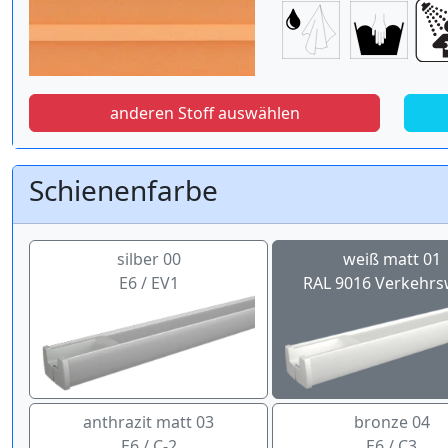
anderen Stoff auswählen
Schienenfarbe
silber 00
weiß matt 01
E6 / EV1
RAL 9016 Verkehrs
anthrazit matt 03
bronze 04
E6 / C-2
E6 / C3