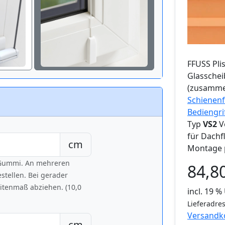
FFUSS
Pli
Glassche
(zusamme
Schienenf
Bediengri
Typ
VS2
V
für Dachf
cm
Montage 
h Gummi. An mehreren
84,8
tellen. Bei gerader
eitenmaß abziehen. (10,0
incl. 19 
Lieferadres
Versandk
cm