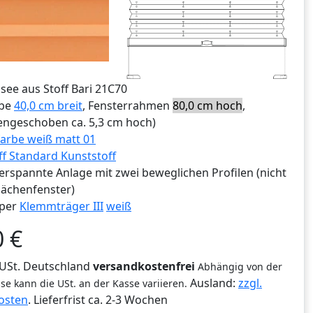
ssee aus Stoff Bari 21C70
ibe
40,0 cm breit
, Fensterrahmen
80,0 cm hoch
,
ngeschoben ca. 5,3 cm hoch)
arbe weiß matt 01
ff Standard Kunststoff
erspannte Anlage mit zwei beweglichen Profilen (nicht
lächenfenster)
per
Klemmträger III
weiß
0
€
% USt. Deutschland
versandkostenfrei
Abhängig von der
Ausland:
zzgl.
se kann die USt. an der Kasse variieren.
osten
. Lieferfrist
ca. 2-3 Wochen