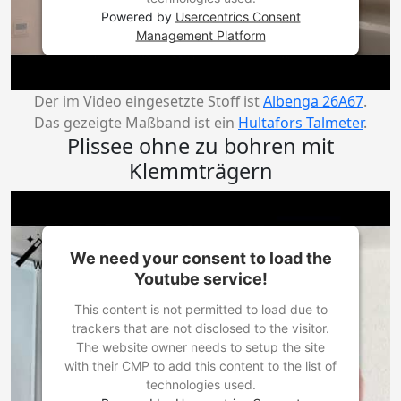
Powered by
Usercentrics Consent
Management Platform
Der im Video eingesetzte Stoff ist
Albenga 26A67
.
Das gezeigte Maßband ist ein
Hultafors Talmeter
.
Plissee ohne zu bohren mit
Klemmträgern
We need your consent to load the
Youtube service!
This content is not permitted to load due to
trackers that are not disclosed to the visitor.
The website owner needs to setup the site
with their CMP to add this content to the list of
technologies used.