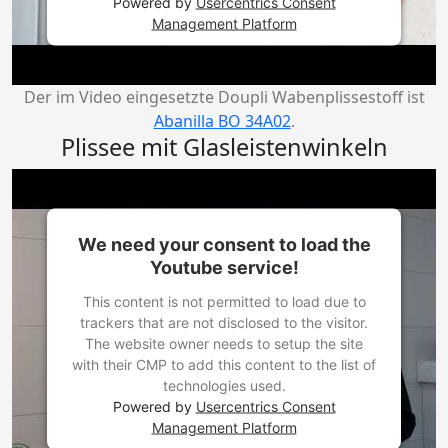
Powered by
Usercentrics Consent
Management Platform
Der im Video eingesetzte Doupli Wabenplissestoff ist
Abanilla BO 34A02
.
Plissee mit Glasleistenwinkeln
We need your consent to load the
Youtube service!
This content is not permitted to load due to
trackers that are not disclosed to the visitor.
The website owner needs to setup the site
with their CMP to add this content to the list of
technologies used.
Powered by
Usercentrics Consent
Management Platform