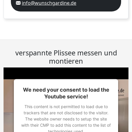
info@wunschgardine.de
verspannte Plissee messen und
montieren
We need your consent to load the
Youtube service!
This content is not permitted to load due to
trackers that are not disclosed to the visitor.
The website owner needs to setup the site
with their CMP to add this content to the list of
technologies used.