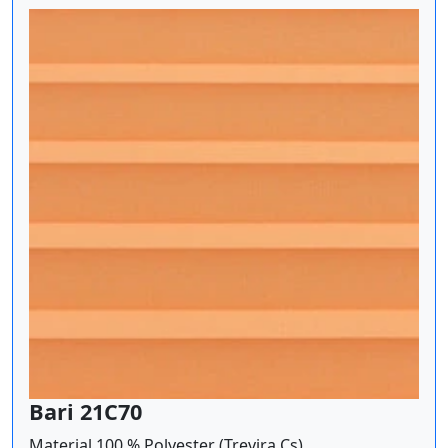
Bari 21C70
Material 100 % Polyester (Trevira Cs)