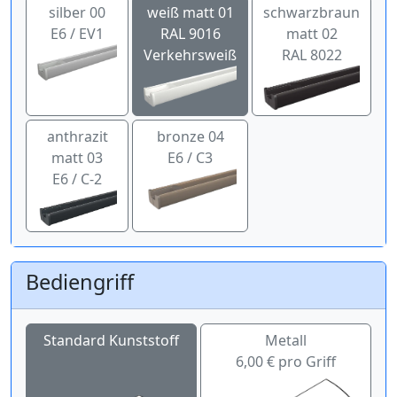
silber 00
weiß matt 01
schwarzbraun
E6 / EV1
RAL 9016
matt 02
Verkehrsweiß
RAL 8022
anthrazit
bronze 04
matt 03
E6 / C3
E6 / C-2
Bediengriff
Standard Kunststoff
Metall
6,00 € pro Griff