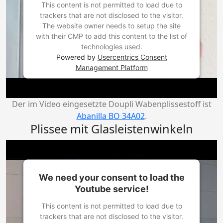
This content is not permitted to load due to
trackers that are not disclosed to the visitor.
The website owner needs to setup the site
with their CMP to add this content to the list of
technologies used.
Powered by
Usercentrics Consent
Management Platform
Der im Video eingesetzte Doupli Wabenplissestoff ist
Abanilla BO 34A02
.
Plissee mit Glasleistenwinkeln
We need your consent to load the
Youtube service!
This content is not permitted to load due to
trackers that are not disclosed to the visitor.