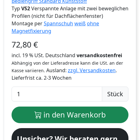
Bediengriff Standard Kunststoff
Typ
VS2
Verspannte Anlage mit zwei beweglichen
Profilen (nicht für Dachflächenfenster)
Montage per
Spannschuh
weiß
ohne
Magnetfixierung
72,80
€
incl. 19 % USt. Deutschland
versandkostenfrei
Abhängig von der Lieferadresse kann die USt. an der
Ausland:
zzgl. Versandkosten
.
Kasse variieren.
Lieferfrist
ca. 2-3 Wochen
Stück
in den Warenkorb
Unsicher? Wir beraten gern.