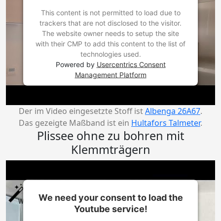
This content is not permitted to load due to
trackers that are not disclosed to the visitor.
The website owner needs to setup the site
with their CMP to add this content to the list of
technologies used.
Powered by
Usercentrics Consent
Management Platform
Der im Video eingesetzte Stoff ist
Albenga 26A67
.
Das gezeigte Maßband ist ein
Hultafors Talmeter
.
Plissee ohne zu bohren mit
Klemmträgern
We need your consent to load the
Youtube service!