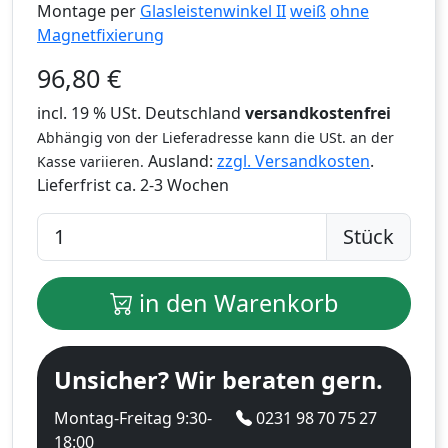
Montage per
Glasleistenwinkel II
weiß
ohne
Magnetfixierung
96,80
€
incl. 19 % USt. Deutschland
versandkostenfrei
Abhängig von der Lieferadresse kann die USt. an der
Ausland:
zzgl. Versandkosten
.
Kasse variieren.
Lieferfrist
ca. 2-3 Wochen
Stück
in den Warenkorb
Unsicher? Wir beraten gern.
Montag-Freitag 9:30-
0231 98 70 75 27
18:00