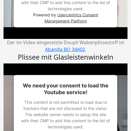
with their CMP to add this content to the list of
technologies used.
Powered by
Usercentrics Consent
Management Platform
Der im Video eingesetzte Doupli Wabenplissestoff ist
Abanilla BO 34A02
.
Plissee mit Glasleistenwinkeln
We need your consent to load the
Youtube service!
This content is not permitted to load due to
trackers that are not disclosed to the visitor.
The website owner needs to setup the site
with their CMP to add this content to the list of
technologies used.