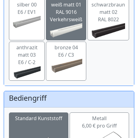
silber 00
weiß matt 01
schwarzbraun
E6 / EV1
RAL 9016
matt 02
Verkehrsweiß
RAL 8022
anthrazit
bronze 04
matt 03
E6 / C3
E6 / C-2
Bediengriff
Standard Kunststoff
Metall
6,00 € pro Griff