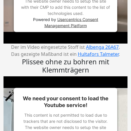
The website owner needs to setup the site
with their CMP to add this content to the list of
technologies used.
Powered by
Usercentrics Consent
Management Platform
Der im Video eingesetzte Stoff ist
Albenga 26A67
.
Das gezeigte Maßband ist ein
Hultafors Talmeter
.
Plissee ohne zu bohren mit
Klemmträgern
We need your consent to load the
Youtube service!
This content is not permitted to load due to
trackers that are not disclosed to the visitor.
The website owner needs to setup the site