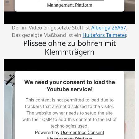
Management Platform
Der im Video eingesetzte Stoff ist
Albenga 26A67
.
Das gezeigte Maßband ist ein
Hultafors Talmeter
.
Plissee ohne zu bohren mit
Klemmträgern
We need your consent to load the
Youtube service!
This content is not permitted to load due to
trackers that are not disclosed to the visitor.
The website owner needs to setup the site
with their CMP to add this content to the list of
technologies used.
Powered by
Usercentrics Consent
Management Platform