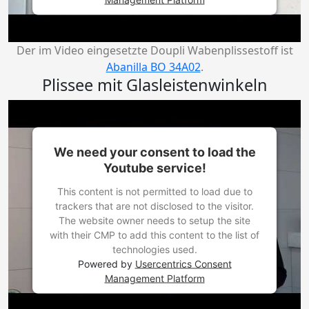
Der im Video eingesetzte Doupli Wabenplissestoff ist
Abanilla BO 34A02
.
Plissee mit Glasleistenwinkeln
We need your consent to load the
Youtube service!
This content is not permitted to load due to
trackers that are not disclosed to the visitor.
The website owner needs to setup the site
with their CMP to add this content to the list of
technologies used.
Powered by
Usercentrics Consent
Management Platform