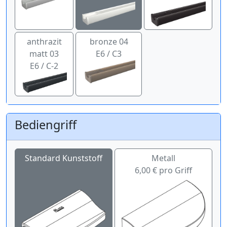
anthrazit
bronze 04
matt 03
E6 / C3
E6 / C-2
Bediengriff
Standard Kunststoff
Metall
6,00 € pro Griff