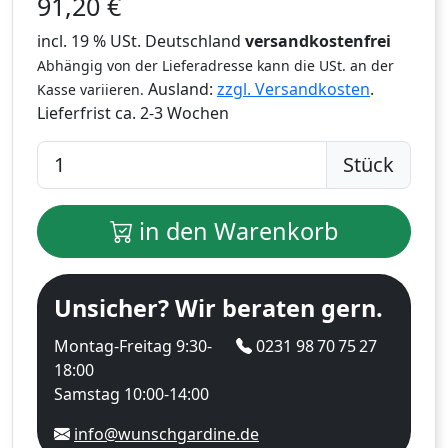
91,20
€
incl. 19 % USt. Deutschland
versandkostenfrei
Abhängig von der Lieferadresse kann die USt. an der
Ausland:
zzgl. Versandkosten
.
Kasse variieren.
Lieferfrist
ca. 2-3 Wochen
Stück
in den Warenkorb
Unsicher? Wir beraten gern.
Montag-Freitag 9:30-
0231 98 70 75 27
18:00
Samstag 10:00-14:00
info@wunschgardine.de