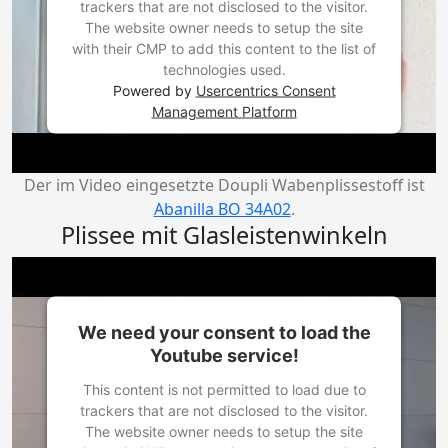
trackers that are not disclosed to the visitor.
The website owner needs to setup the site
with their CMP to add this content to the list of
technologies used.
Powered by
Usercentrics Consent
Management Platform
Der im Video eingesetzte Doupli Wabenplissestoff ist
Abanilla BO 34A02
.
Plissee mit Glasleistenwinkeln
We need your consent to load the
Youtube service!
This content is not permitted to load due to
trackers that are not disclosed to the visitor.
The website owner needs to setup the site