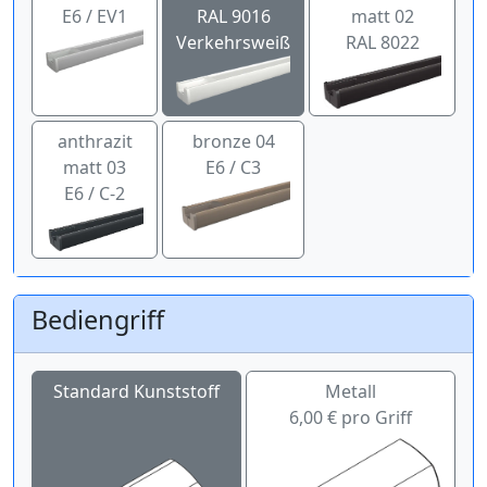
E6 / EV1
RAL 9016
matt 02
Verkehrsweiß
RAL 8022
anthrazit
bronze 04
matt 03
E6 / C3
E6 / C-2
Bediengriff
Standard Kunststoff
Metall
6,00 € pro Griff