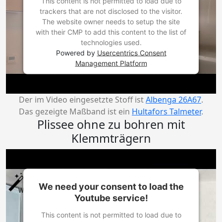
This content is not permitted to load due to
trackers that are not disclosed to the visitor.
The website owner needs to setup the site
with their CMP to add this content to the list of
technologies used.
Powered by
Usercentrics Consent
Management Platform
Der im Video eingesetzte Stoff ist
Albenga 26A67
.
Das gezeigte Maßband ist ein
Hultafors Talmeter
.
Plissee ohne zu bohren mit
Klemmträgern
We need your consent to load the
Youtube service!
This content is not permitted to load due to