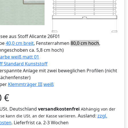
ssee aus Stoff Alicante 26F01
ibe
40,0 cm breit
, Fensterrahmen
80,0 cm hoch
,
ngeschoben ca. 5,8 cm hoch)
arbe weiß matt 01
ff Standard Kunststoff
erspannte Anlage mit zwei beweglichen Profilen (nicht
lächenfenster)
per
Klemmträger III
weiß
0
€
% USt. Deutschland
versandkostenfrei
Abhängig von der
Ausland:
zzgl.
se kann die USt. an der Kasse variieren.
osten
. Lieferfrist
ca. 2-3 Wochen