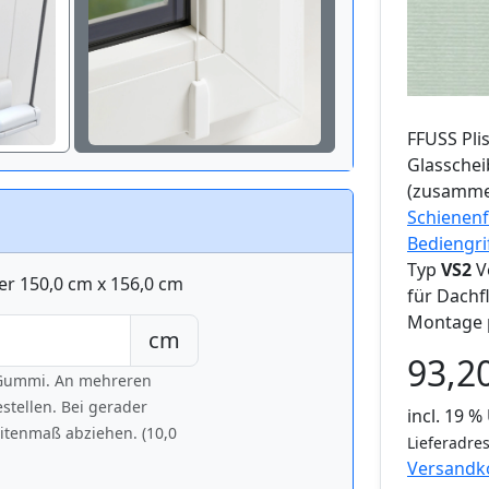
FFUSS
Pli
Glassche
(zusamme
Schienenf
Bediengri
Typ
VS2
V
er 150,0 cm x 156,0 cm
für Dachf
Montage 
cm
93,2
h Gummi. An mehreren
tellen. Bei gerader
incl. 19 
eitenmaß abziehen. (10,0
Lieferadres
Versandk