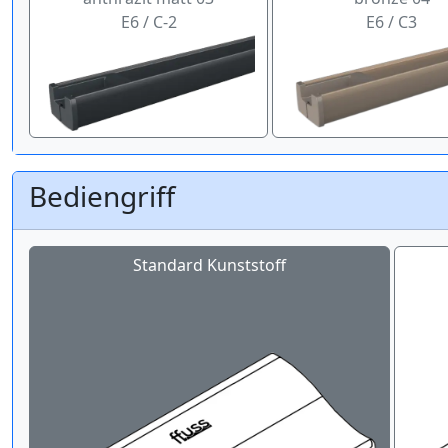
E6 / C-2
E6 / C3
Bediengriff
Standard Kunststoff