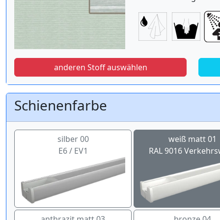
anderen Stoff auswählen
Schienenfarbe
silber 00
weiß matt 01
E6 / EV1
RAL 9016 Verkehrs
anthrazit matt 03
bronze 04