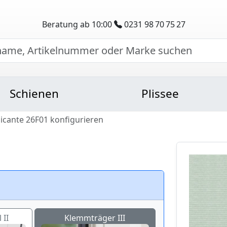
Beratung ab 10:00
0231 98 70 75 27
Schienen
Plissee
licante 26F01 konfigurieren
 II
Klemmträger III