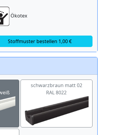
Ökotex
Stoffmuster bestellen 1,00 €
schwarzbraun matt 02
weiß
RAL 8022