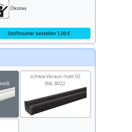
Ökotex
Stoffmuster bestellen 1,00 €
schwarzbraun matt 02
weiß
RAL 8022