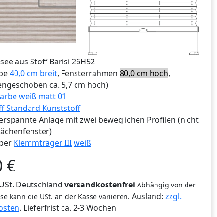
ssee aus Stoff Barisi 26H52
ibe
40,0 cm breit
, Fensterrahmen
80,0 cm hoch
,
ngeschoben ca. 5,7 cm hoch)
arbe weiß matt 01
ff Standard Kunststoff
erspannte Anlage mit zwei beweglichen Profilen (nicht
lächenfenster)
per
Klemmträger III
weiß
0
€
% USt. Deutschland
versandkostenfrei
Abhängig von der
Ausland:
zzgl.
se kann die USt. an der Kasse variieren.
osten
. Lieferfrist
ca. 2-3 Wochen