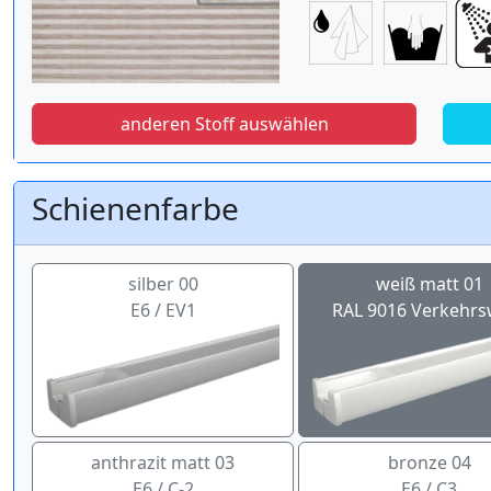
anderen Stoff auswählen
Schienenfarbe
silber 00
weiß matt 01
E6 / EV1
RAL 9016 Verkehrs
anthrazit matt 03
bronze 04
E6 / C-2
E6 / C3