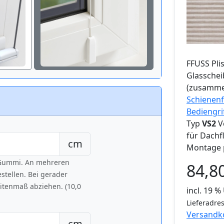
FFUSS
Pli
Glassche
(zusamme
Schienenf
Bediengri
Typ
VS2
V
für Dachf
cm
Montage 
h Gummi. An mehreren
84,8
tellen. Bei gerader
eitenmaß abziehen. (10,0
incl. 19 
Lieferadres
Versandk
cm