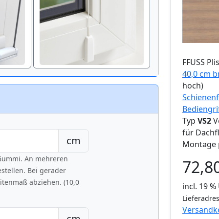
FFUSS
Pli
40,0 cm b
hoch)
Schienenf
Bediengri
Typ
VS2
V
für Dachf
cm
Montage 
h Gummi. An mehreren
72,8
tellen. Bei gerader
eitenmaß abziehen. (10,0
incl. 19 
Lieferadres
Versandk
cm