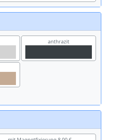
anthrazit
mit Magnetfixierung 8,00 €