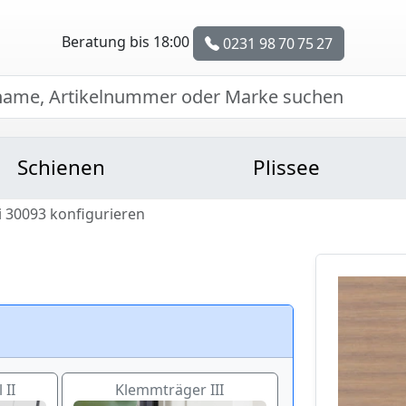
Beratung bis 18:00
0231 98 70 75 27
Schienen
Plissee
i 30093 konfigurieren
 II
Klemmträger III