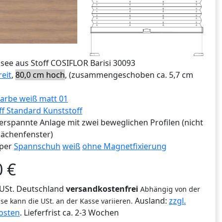
ssee aus Stoff COSIFLOR Barisi 30093
reit
,
80,0 cm hoch
, (zusammengeschoben ca. 5,7 cm
arbe weiß matt 01
ff Standard Kunststoff
erspannte Anlage mit zwei beweglichen Profilen (nicht
lächenfenster)
per
Spannschuh
weiß
ohne Magnetfixierung
0
€
% USt. Deutschland
versandkostenfrei
Abhängig von der
Ausland:
zzgl.
se kann die USt. an der Kasse variieren.
osten
. Lieferfrist
ca. 2-3 Wochen