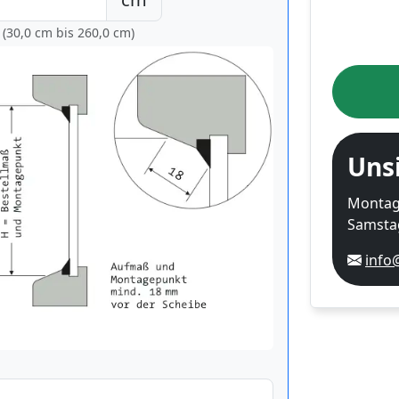
 (30,0 cm bis
260,0 cm
)
Uns
Montag-
Samstag
info