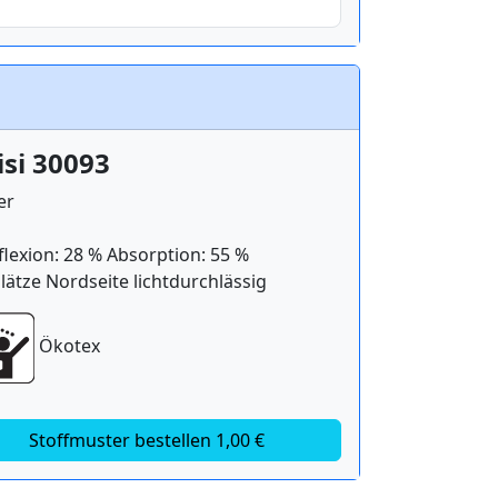
si 30093
er
flexion: 28 % Absorption: 55 %
lätze Nordseite lichtdurchlässig
Ökotex
Stoffmuster bestellen 1,00 €