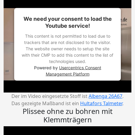
We need your consent to load the
Youtube service!
This content is not permitted to load due to
trackers that are not disclosed to the visitor.
The website owner needs to setup the site
with their CMP to add this content to the list of
technologies used.
Powered by
Usercentrics Consent
Management Platform
Der im Video eingesetzte Stoff ist
Albenga 26A67
.
Das gezeigte Maßband ist ein
Hultafors Talmeter
.
Plissee ohne zu bohren mit
Klemmträgern