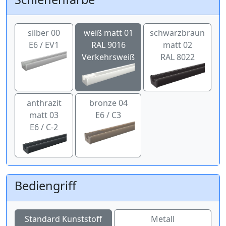
silber 00
weiß matt 01
schwarzbraun
E6 / EV1
RAL 9016
matt 02
Verkehrsweiß
RAL 8022
anthrazit
bronze 04
matt 03
E6 / C3
E6 / C-2
Bediengriff
Standard Kunststoff
Metall