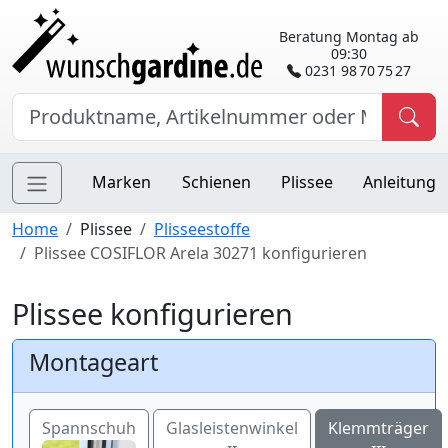
Beratung Montag ab
09:30
0231 98 70 75 27
Marken
Schienen
Plissee
Anleitung
Home
Plissee
Plisseestoffe
Plissee COSIFLOR Arela 30271 konfigurieren
Plissee konfigurieren
Montageart
Spannschuh
Glasleistenwinkel
Klemmträger