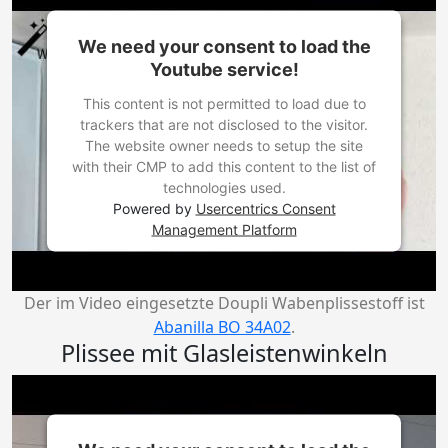
We need your consent to load the
Youtube service!
This content is not permitted to load due to
trackers that are not disclosed to the visitor.
The website owner needs to setup the site
with their CMP to add this content to the list of
technologies used.
Powered by
Usercentrics Consent
Management Platform
Der im Video eingesetzte Doupli Wabenplissestoff ist
Abanilla BO 34A02
.
Plissee mit Glasleistenwinkeln