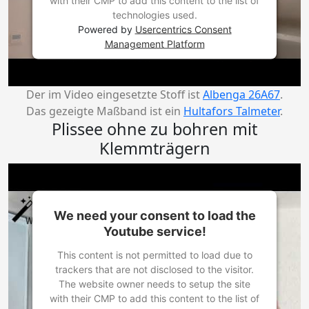
with their CMP to add this content to the list of
technologies used.
Powered by
Usercentrics Consent
Management Platform
Der im Video eingesetzte Stoff ist
Albenga 26A67
.
Das gezeigte Maßband ist ein
Hultafors Talmeter
.
Plissee ohne zu bohren mit
Klemmträgern
We need your consent to load the
Youtube service!
This content is not permitted to load due to
trackers that are not disclosed to the visitor.
The website owner needs to setup the site
with their CMP to add this content to the list of