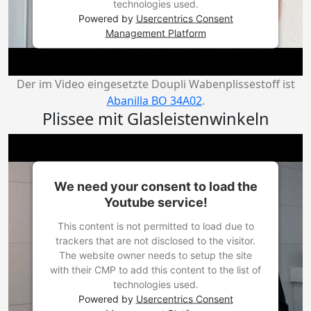
technologies used.
Powered by
Usercentrics Consent
Management Platform
Der im Video eingesetzte Doupli Wabenplissestoff ist
Abanilla BO 34A02
.
Plissee mit Glasleistenwinkeln
We need your consent to load the
Youtube service!
This content is not permitted to load due to
trackers that are not disclosed to the visitor.
The website owner needs to setup the site
with their CMP to add this content to the list of
technologies used.
Powered by
Usercentrics Consent