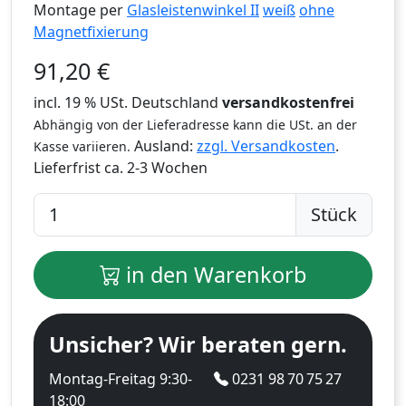
Montage per
Glasleistenwinkel II
weiß
ohne
Magnetfixierung
91,20
€
incl. 19 % USt. Deutschland
versandkostenfrei
Abhängig von der Lieferadresse kann die USt. an der
Ausland:
zzgl. Versandkosten
.
Kasse variieren.
Lieferfrist
ca. 2-3 Wochen
Stück
in den Warenkorb
Unsicher? Wir beraten gern.
Montag-Freitag 9:30-
0231 98 70 75 27
18:00