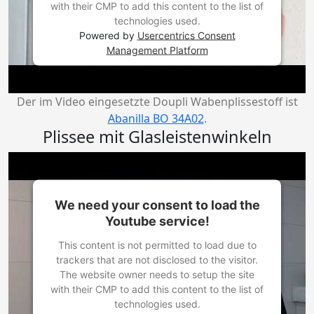
with their CMP to add this content to the list of
technologies used.
Powered by
Usercentrics Consent
Management Platform
Der im Video eingesetzte Doupli Wabenplissestoff ist
Abanilla BO 34A02
.
Plissee mit Glasleistenwinkeln
We need your consent to load the
Youtube service!
This content is not permitted to load due to
trackers that are not disclosed to the visitor.
The website owner needs to setup the site
with their CMP to add this content to the list of
technologies used.