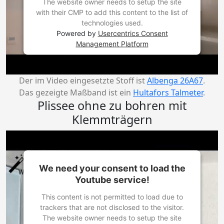
The website owner needs to setup the site
with their CMP to add this content to the list of
technologies used.
Powered by
Usercentrics Consent
Management Platform
Der im Video eingesetzte Stoff ist
Albenga 26A67
.
Das gezeigte Maßband ist ein
Hultafors Talmeter
.
Plissee ohne zu bohren mit
Klemmträgern
We need your consent to load the
Youtube service!
This content is not permitted to load due to
trackers that are not disclosed to the visitor.
The website owner needs to setup the site