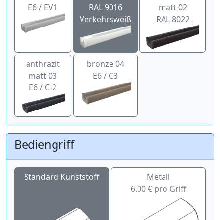
E6 / EV1
RAL 9016
matt 02
Verkehrsweiß
RAL 8022
anthrazit
bronze 04
matt 03
E6 / C3
E6 / C-2
Bediengriff
Standard Kunststoff
Metall
6,00 € pro Griff