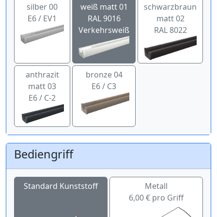
silber 00
weiß matt 01
schwarzbraun
E6 / EV1
RAL 9016
matt 02
Verkehrsweiß
RAL 8022
anthrazit
bronze 04
matt 03
E6 / C3
E6 / C-2
Bediengriff
Standard Kunststoff
Metall
6,00 € pro Griff