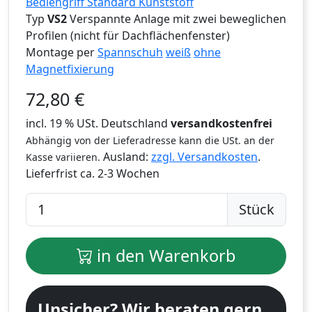
Bediengriff Standard Kunststoff
Typ
VS2
Verspannte Anlage mit zwei beweglichen
Profilen (nicht für Dachflächenfenster)
Montage per
Spannschuh
weiß
ohne
Magnetfixierung
72,80
€
incl. 19 % USt. Deutschland
versandkostenfrei
Abhängig von der Lieferadresse kann die USt. an der
Ausland:
zzgl. Versandkosten
.
Kasse variieren.
Lieferfrist
ca. 2-3 Wochen
Stück
in den Warenkorb
Unsicher? Wir beraten gern.