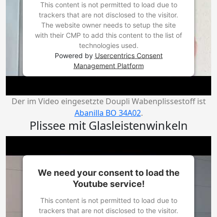
This content is not permitted to load due to
trackers that are not disclosed to the visitor.
The website owner needs to setup the site
with their CMP to add this content to the list of
technologies used.
Powered by
Usercentrics Consent
Management Platform
Der im Video eingesetzte Doupli Wabenplissestoff ist
Abanilla BO 34A02
.
Plissee mit Glasleistenwinkeln
We need your consent to load the
Youtube service!
This content is not permitted to load due to
trackers that are not disclosed to the visitor.