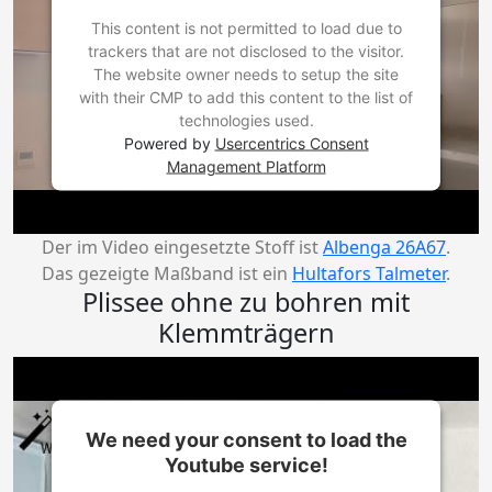
This content is not permitted to load due to
trackers that are not disclosed to the visitor.
The website owner needs to setup the site
with their CMP to add this content to the list of
technologies used.
Powered by
Usercentrics Consent
Management Platform
Der im Video eingesetzte Stoff ist
Albenga 26A67
.
Das gezeigte Maßband ist ein
Hultafors Talmeter
.
Plissee ohne zu bohren mit
Klemmträgern
We need your consent to load the
Youtube service!