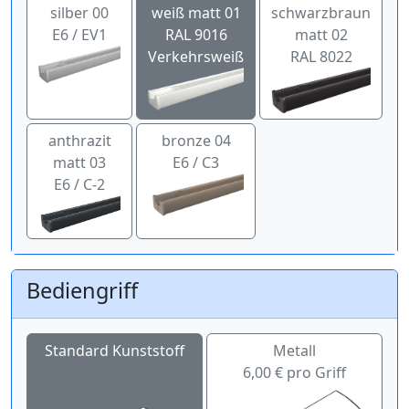
silber 00
weiß matt 01
schwarzbraun
E6 / EV1
RAL 9016
matt 02
Verkehrsweiß
RAL 8022
anthrazit
bronze 04
matt 03
E6 / C3
E6 / C-2
Bediengriff
Standard Kunststoff
Metall
6,00 € pro Griff