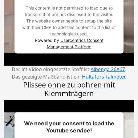
This content is not permitted to load due to
trackers that are not disclosed to the visitor.
The website owner needs to setup the site
with their CMP to add this content to the list of
technologies used.
Powered by
Usercentrics Consent
Management Platform
Der im Video eingesetzte Stoff ist
Albenga 26A67
.
Das gezeigte Maßband ist ein
Hultafors Talmeter
.
Plissee ohne zu bohren mit
Klemmträgern
We need your consent to load the
Youtube service!