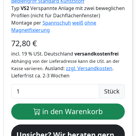
Bediengriff Standard Kunststoff
Typ
VS2
Verspannte Anlage mit zwei beweglichen
Profilen (nicht für Dachflächenfenster)
Montage per
Spannschuh
weiß
ohne
Magnetfixierung
72,80
€
incl. 19 % USt. Deutschland
versandkostenfrei
Abhängig von der Lieferadresse kann die USt. an der
Ausland:
zzgl. Versandkosten
.
Kasse variieren.
Lieferfrist
ca. 2-3 Wochen
Stück
in den Warenkorb
Unsicher? Wir beraten gern.