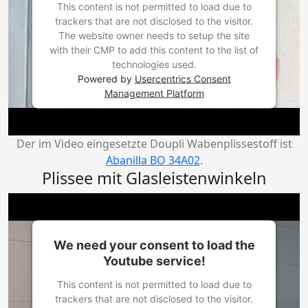
This content is not permitted to load due to
trackers that are not disclosed to the visitor.
The website owner needs to setup the site
with their CMP to add this content to the list of
technologies used.
Powered by
Usercentrics Consent
Management Platform
Der im Video eingesetzte Doupli Wabenplissestoff ist
Abanilla BO 34A02
.
Plissee mit Glasleistenwinkeln
We need your consent to load the
Youtube service!
This content is not permitted to load due to
trackers that are not disclosed to the visitor.