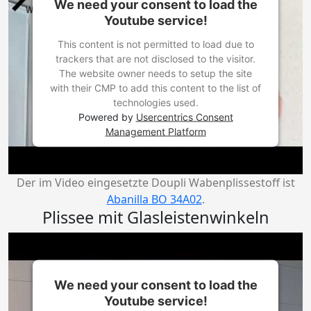
We need your consent to load the
Youtube service!
This content is not permitted to load due to
trackers that are not disclosed to the visitor.
The website owner needs to setup the site
with their CMP to add this content to the list of
technologies used.
Powered by
Usercentrics Consent
Management Platform
Der im Video eingesetzte Doupli Wabenplissestoff ist
Abanilla BO 34A02
.
Plissee mit Glasleistenwinkeln
We need your consent to load the
Youtube service!