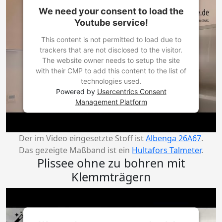
We need your consent to load the
Youtube service!
This content is not permitted to load due to
trackers that are not disclosed to the visitor.
The website owner needs to setup the site
with their CMP to add this content to the list of
technologies used.
Powered by
Usercentrics Consent
Management Platform
Der im Video eingesetzte Stoff ist
Albenga 26A67
.
Das gezeigte Maßband ist ein
Hultafors Talmeter
.
Plissee ohne zu bohren mit
Klemmträgern