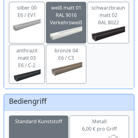
silber 00
weiß matt 01
schwarzbraun
E6 / EV1
RAL 9016
matt 02
Verkehrsweiß
RAL 8022
anthrazit
bronze 04
matt 03
E6 / C3
E6 / C-2
Bediengriff
Standard Kunststoff
Metall
6,00 € pro Griff