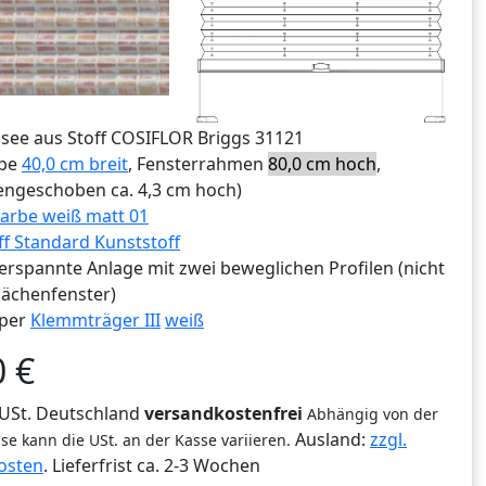
ssee aus Stoff COSIFLOR Briggs 31121
ibe
40,0 cm breit
, Fensterrahmen
80,0 cm hoch
,
ngeschoben ca. 4,3 cm hoch)
arbe weiß matt 01
ff Standard Kunststoff
erspannte Anlage mit zwei beweglichen Profilen (nicht
lächenfenster)
per
Klemmträger III
weiß
0
€
% USt. Deutschland
versandkostenfrei
Abhängig von der
Ausland:
zzgl.
se kann die USt. an der Kasse variieren.
osten
. Lieferfrist
ca. 2-3 Wochen