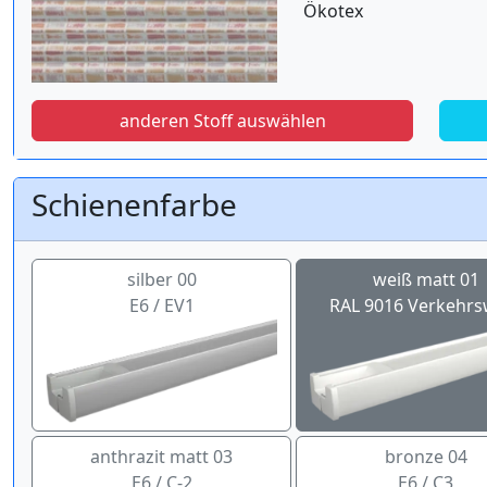
Ökotex
anderen Stoff auswählen
Schienenfarbe
silber 00
weiß matt 01
E6 / EV1
RAL 9016 Verkehrs
anthrazit matt 03
bronze 04
E6 / C-2
E6 / C3