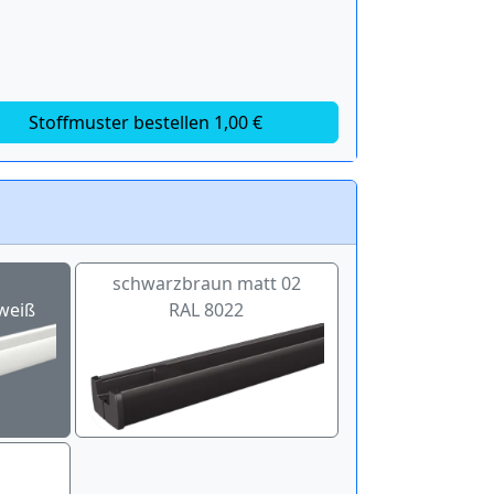
Stoffmuster bestellen 1,00 €
schwarzbraun matt 02
weiß
RAL 8022