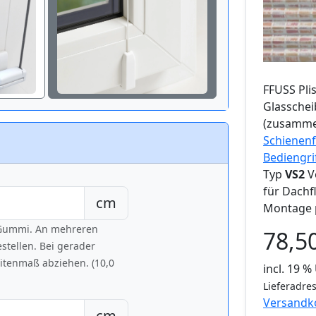
FFUSS
Pli
Glassche
(zusamme
Schienenf
Bediengri
Typ
VS2
V
für Dachf
cm
Montage 
h Gummi. An mehreren
78,5
tellen. Bei gerader
eitenmaß abziehen. (10,0
incl. 19 
Lieferadres
Versandk
cm