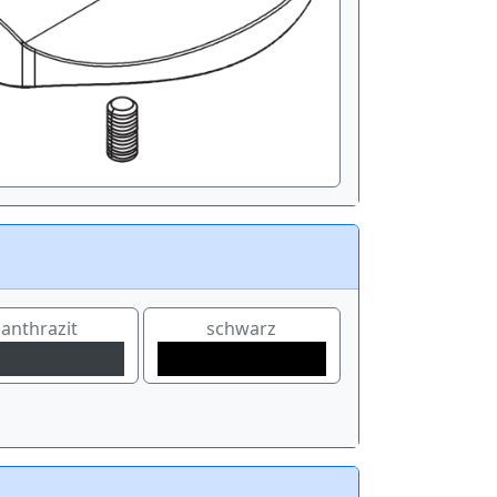
anthrazit
schwarz