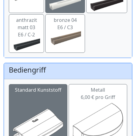
anthrazit
bronze 04
matt 03
E6 / C3
E6 / C-2
Bediengriff
Standard Kunststoff
Metall
6,00 € pro Griff