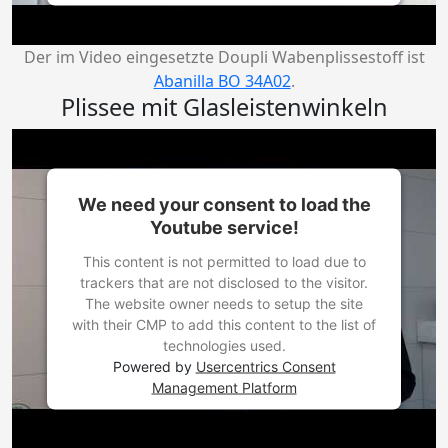
Der im Video eingesetzte Doupli Wabenplissestoff ist
Abanilla BO 34A02
.
Plissee mit Glasleistenwinkeln
We need your consent to load the
Youtube service!
This content is not permitted to load due to
trackers that are not disclosed to the visitor.
The website owner needs to setup the site
with their CMP to add this content to the list of
technologies used.
Powered by
Usercentrics Consent
Management Platform