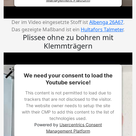
Der im Video eingesetzte Stoff ist
Albenga 26A67
.
Das gezeigte Maßband ist ein
Hultafors Talmeter
.
Plissee ohne zu bohren mit
Klemmträgern
We need your consent to load the
Youtube service!
This content is not permitted to load due to
trackers that are not disclosed to the visitor.
The website owner needs to setup the site
with their CMP to add this content to the list of
technologies used.
Powered by
Usercentrics Consent
Management Platform