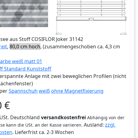
ssee aus Stoff COSIFLOR Joker 31142
reit
,
80,0 cm hoch
, (zusammengeschoben ca. 4,3 cm
arbe weiß matt 01
ff Standard Kunststoff
erspannte Anlage mit zwei beweglichen Profilen (nicht
lächenfenster)
per
Spannschuh
weiß
ohne Magnetfixierung
0
€
% USt. Deutschland
versandkostenfrei
Abhängig von der
Ausland:
zzgl.
se kann die USt. an der Kasse variieren.
osten
. Lieferfrist
ca. 2-3 Wochen