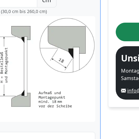
 (30,0 cm bis
260,0 cm
)
Uns
Montag-
Samstag
info