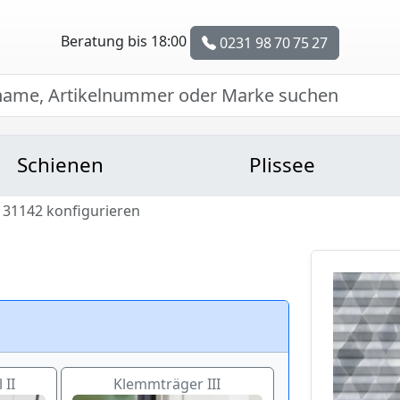
Beratung bis 18:00
0231 98 70 75 27
Schienen
Plissee
 31142 konfigurieren
 II
Klemmträger III