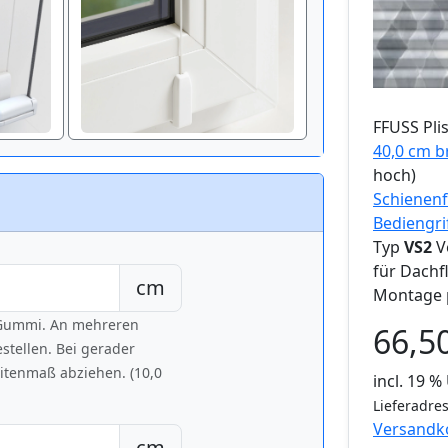
FFUSS
Pli
40,0 cm b
hoch)
Schienenf
Bediengri
Typ
VS2
V
für Dachf
cm
Montage 
h Gummi. An mehreren
66,5
tellen. Bei gerader
eitenmaß abziehen. (10,0
incl. 19 
Lieferadres
Versandk
cm